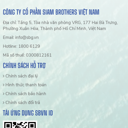
CÔNG TY CỔ PHẦN SIAM BROTHERS VIỆT NAM
Địa chỉ: Tầng 5, Tòa nhà văn phòng VRG, 177 Hai Bà Trưng,
Phường Xuân Hòa, Thành phố Hồ Chí Minh, Việt Nam
Email: info@sbg.vn
Hotline: 1800 6129
Mã số thuế: 0300812161
CHÍNH SÁCH HỖ TRỢ
Chính sách đại lý
Hình thức thanh toán
Chính sách bảo hành
Chính sách đổi trả
TẢI ỨNG DỤNG SBVN ID