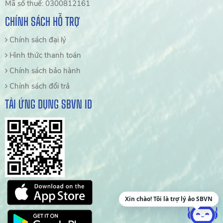
Mã số thuế: 0300812161
CHÍNH SÁCH HỖ TRỢ
Chính sách đại lý
Hình thức thanh toán
Chính sách bảo hành
Chính sách đổi trả
TẢI ỨNG DỤNG SBVN ID
Xin chào! Tôi là trợ lý ảo SBVN