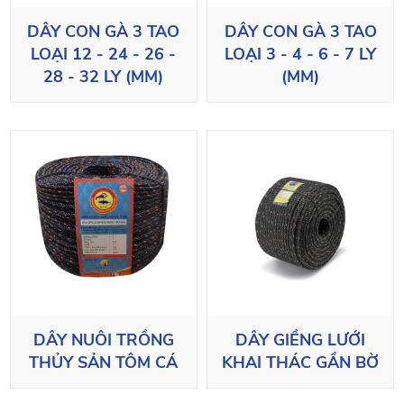
DÂY CON GÀ 3 TAO
DÂY CON GÀ 3 TAO
LOẠI 12 - 24 - 26 -
LOẠI 3 - 4 - 6 - 7 LY
28 - 32 LY (MM)
(MM)
DÂY NUÔI TRỒNG
DÂY GIỀNG LƯỚI
THỦY SẢN TÔM CÁ
KHAI THÁC GẦN BỜ