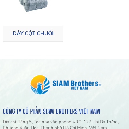
DÂY CỘT CHUỐI
CÔNG TY CỔ PHẦN SIAM BROTHERS VIỆT NAM
Địa chỉ: Tầng 5, Tòa nhà văn phòng VRG, 177 Hai Bà Trưng,
Phường Xuân Hòa, Thành phố Hồ Chí Minh, Việt Nam