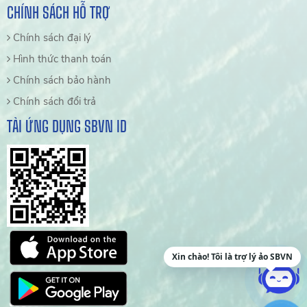
CHÍNH SÁCH HỖ TRỢ
Chính sách đại lý
Hình thức thanh toán
Chính sách bảo hành
Chính sách đổi trả
TẢI ỨNG DỤNG SBVN ID
Xin chào! Tôi là trợ lý ảo SBVN