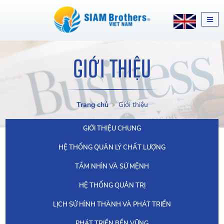
GIỚI THIỆU
Trang chủ
Giới thiệu
GIỚI THIỆU CHUNG
HỆ THỐNG QUẢN LÝ CHẤT LƯỢNG
TẦM NHÌN VÀ SỨ MỆNH
HỆ THỐNG QUẢN TRỊ
LỊCH SỬ HÌNH THÀNH VÀ PHÁT TRIỂN
PHÁT TRIỀN BỀN VỮNG