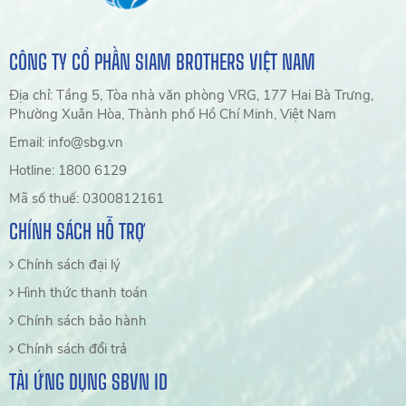
CÔNG TY CỔ PHẦN SIAM BROTHERS VIỆT NAM
Địa chỉ: Tầng 5, Tòa nhà văn phòng VRG, 177 Hai Bà Trưng,
Phường Xuân Hòa, Thành phố Hồ Chí Minh, Việt Nam
Email: info@sbg.vn
Hotline: 1800 6129
Mã số thuế: 0300812161
CHÍNH SÁCH HỖ TRỢ
Chính sách đại lý
Hình thức thanh toán
Chính sách bảo hành
Chính sách đổi trả
TẢI ỨNG DỤNG SBVN ID