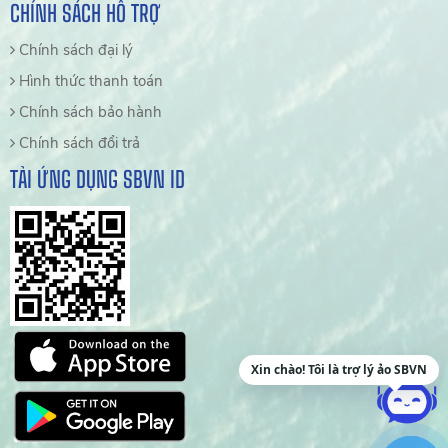
CHÍNH SÁCH HỖ TRỢ
Chính sách đại lý
Hình thức thanh toán
Chính sách bảo hành
Chính sách đổi trả
TẢI ỨNG DỤNG SBVN ID
Xin chào! Tôi là trợ lý ảo SBVN