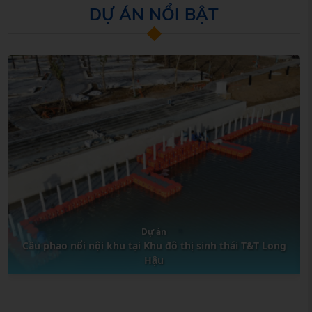
DỰ ÁN NỔI BẬT
Cầu phao nổi nội khu tại Khu đô thị sinh thái T&T Long
Hậu