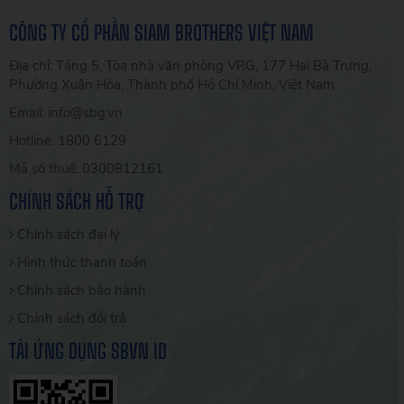
CÔNG TY CỔ PHẦN SIAM BROTHERS VIỆT NAM
Địa chỉ: Tầng 5, Tòa nhà văn phòng VRG, 177 Hai Bà Trưng,
Phường Xuân Hòa, Thành phố Hồ Chí Minh, Việt Nam
Email: info@sbg.vn
Hotline: 1800 6129
Mã số thuế: 0300812161
CHÍNH SÁCH HỖ TRỢ
Chính sách đại lý
Hình thức thanh toán
Chính sách bảo hành
Chính sách đổi trả
TẢI ỨNG DỤNG SBVN ID