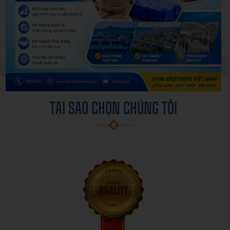
30
20000
5
30
NĂM KINH
TẤN / NĂM -
NHÀ MÁY SẢN
QUỐC GIA
NGHIỆM
NĂNG SUẤT
XUẤT
ĐƯỢC PHÂN
PHỐI
TẠI SAO CHỌN CHÚNG TÔI