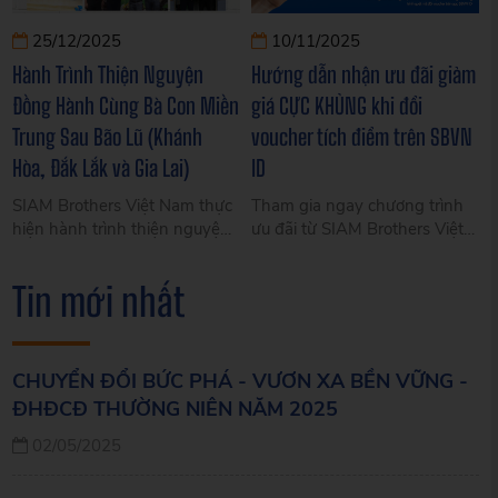
25/12/2025
10/11/2025
Hành Trình Thiện Nguyện
Hướng dẫn nhận ưu đãi giảm
Đồng Hành Cùng Bà Con Miền
giá CỰC KHỦNG khi đổi
Trung Sau Bão Lũ (Khánh
voucher tích điểm trên SBVN
Hòa, Đắk Lắk và Gia Lai)
ID
SIAM Brothers Việt Nam thực
Tham gia ngay chương trình
hiện hành trình thiện nguyện
ưu đãi từ SIAM Brothers Việt
hỗ trợ bà con Khánh Hòa, Đắk
Nam! Đổi voucher tích điểm
Lắk và Gia Lai sau bão lũ, lan
trên ứng dụng SBVN ID để
Tin mới nhất
tỏa tinh thần sẻ chia vì cộng
nhận giảm giá đến 8.000đ/kg
đồng.
cho dây 8 tao, dây chì và
4.000đ/kg cho dây 4 tao, chỉ
cào, sợi xoắn PE.
CHUYỂN ĐỔI BỨC PHÁ - VƯƠN XA BỀN VỮNG -
ĐHĐCĐ THƯỜNG NIÊN NĂM 2025
02/05/2025