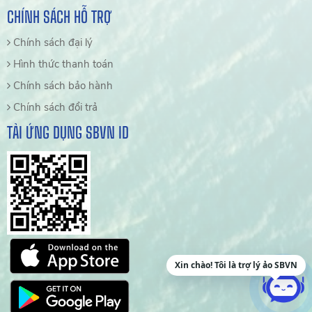
CHÍNH SÁCH HỖ TRỢ
Chính sách đại lý
Hình thức thanh toán
Chính sách bảo hành
Chính sách đổi trả
TẢI ỨNG DỤNG SBVN ID
Xin chào! Tôi là trợ lý ảo SBVN