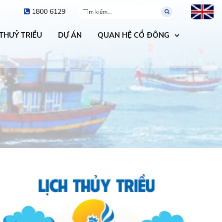
1800 6129
 THUỶ TRIỀU
DỰ ÁN
QUAN HỆ CỔ ĐÔNG