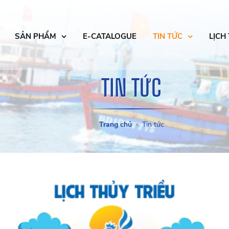
SẢN PHẨM
E-CATALOGUE
TIN TỨC
LỊCH
TIN TỨC
Trang chủ
Tin tức