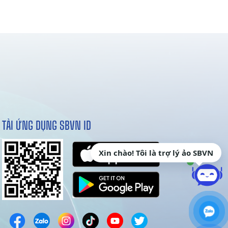
TẢI ỨNG DỤNG SBVN ID
Xin chào! Tôi là trợ lý ảo SBVN