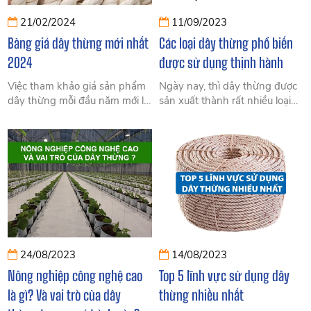
21/02/2024
11/09/2023
Bảng giá dây thừng mới nhất
Các loại dây thừng phổ biến
2024
được sử dụng thịnh hành
Việc tham khảo giá sản phẩm
Ngày nay, thì dây thừng được
dây thừng mỗi đầu năm mới là
sản xuất thành rất nhiều loại
việc cần thiết nhằm nắm được
khác nhau để phục vụ tốt cho
giá thị trường và có kế hoạch
từng nhu cầu riêng biệt. Dây
chi tiêu tiền mua dây thừng
thừng được chia gồm có 2 loại
sao cho hợp lý.
chính: Dây thừng tự nhiên và
dây thừng tổng hợp
24/08/2023
14/08/2023
Nông nghiệp công nghệ cao
Top 5 lĩnh vực sử dụng dây
là gì? Và vai trò của dây
thừng nhiều nhất