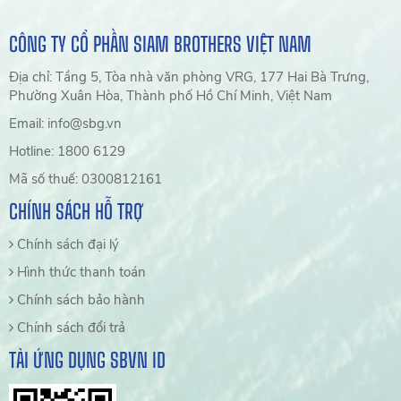
CÔNG TY CỔ PHẦN SIAM BROTHERS VIỆT NAM
Địa chỉ: Tầng 5, Tòa nhà văn phòng VRG, 177 Hai Bà Trưng,
Phường Xuân Hòa, Thành phố Hồ Chí Minh, Việt Nam
Email: info@sbg.vn
Hotline: 1800 6129
Mã số thuế: 0300812161
CHÍNH SÁCH HỖ TRỢ
Chính sách đại lý
Hình thức thanh toán
Chính sách bảo hành
Chính sách đổi trả
TẢI ỨNG DỤNG SBVN ID