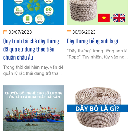
03/07/2023
30/06/2023
Quy trình tái chế dây thừng
Dây thừng tiếng anh là gì
đã qua sử dụng theo tiêu
“Dây thừng” trong tiếng anh là
chuẩn châu Âu
“Rope”. Tuy nhiên, tùy vào ngữ
cảnh, chúng ta có thể có có
Trong thời đại hiện nay, vấn đề
một số từ khác.
quản lý rác thải đang trở thành
một thách thức lớn đối với
nhân loại. cùng tìm hiểu quy
trình tái chế dây thừng đã qua
sử dụng theo tiêu chuẩn châu
Âu gồm những gì?