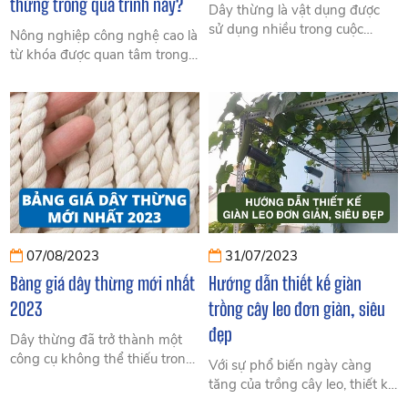
thừng trong quá trình này?
Dây thừng là vật dụng được
sử dụng nhiều trong cuộc
Nông nghiệp công nghệ cao là
sống, ứng dụng trong nhiều
từ khóa được quan tâm trong
lĩnh vực, nhiều ngành nghề.
nhiều năm gần đây. Khi mà
Dưới đây là một số lĩnh vực,
nước ta đang định hướng
ngành nghề sử dụng dây
công nghiệp hóa – hiện đại
thừng...
hóa đất nước thì rất cần áp
dụng công nghệ vào nông
nghiệp để giảm bớt lao động,
dịch chuyển lao động sang
công nghiệp và dịch vụ.
07/08/2023
31/07/2023
Bảng giá dây thừng mới nhất
Hướng dẫn thiết kế giàn
2023
trồng cây leo đơn giản, siêu
đẹp
Dây thừng đã trở thành một
công cụ không thể thiếu trong
Với sự phổ biến ngày càng
cuộc sống hàng ngày của
tăng của trồng cây leo, thiết kế
chúng ta, với nhiều tác dụng
giàn trồng cây leo đã trở thành