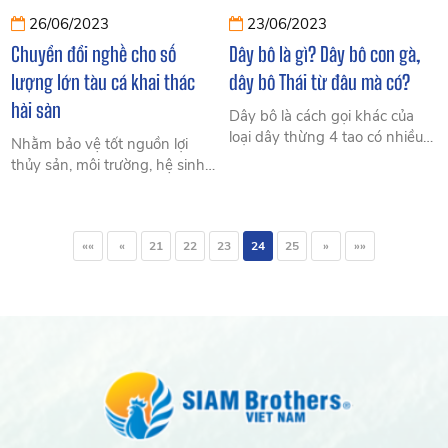
26/06/2023
23/06/2023
Chuyển đổi nghề cho số
Dây bô là gì? Dây bô con gà,
lượng lớn tàu cá khai thác
dây bô Thái từ đâu mà có?
hải sản
Dây bô là cách gọi khác của
loại dây thừng 4 tao có nhiều
Nhằm bảo vệ tốt nguồn lợi
tính năng ưu việt như độ bền
thủy sản, môi trường, hệ sinh
cao, sức chịu lực tốt, lực kéo
thái, việc chuyển đổi nghề khai
đứt cao, kháng acid và hóa
thác hải sản vẫn luôn được đặt
chất, mang lại chất lượng và
ra cấp bách.
sự an toàn cho người sử dụng.
««
«
21
22
23
24
25
»
»»