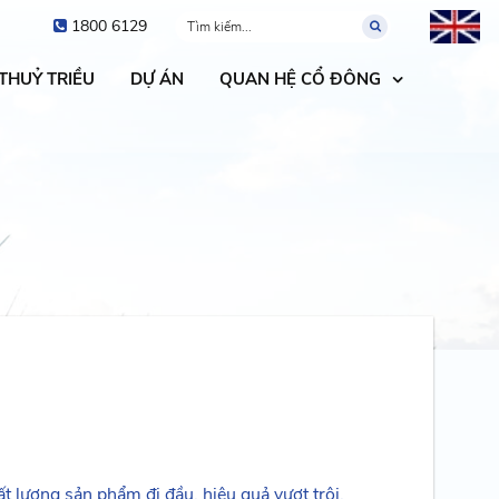
1800 6129
 THUỶ TRIỀU
DỰ ÁN
QUAN HỆ CỔ ĐÔNG
t lượng sản phẩm đi đầu, hiệu quả vượt trội.