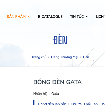
SẢN PHẨM
E-CATALOGUE
TIN TỨC
LỊCH
ĐÈN
Trang chủ
Hàng Thương Mại
Đèn
BÓNG ĐÈN GATA
Nhãn hiệu:
Gata
Bóng đèn lắp ráp 100% tại Thái Lan. Chấ