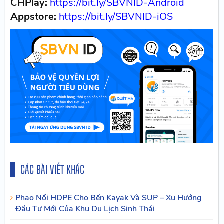
CHPlay:
https://bit.ly/SBVNID-Android
Appstore:
https://bit.ly/SBVNID-iOS
CÁC BÀI VIẾT KHÁC
Phao Nổi HDPE Cho Bến Kayak Và SUP – Xu Hướng
Đầu Tư Mới Của Khu Du Lịch Sinh Thái