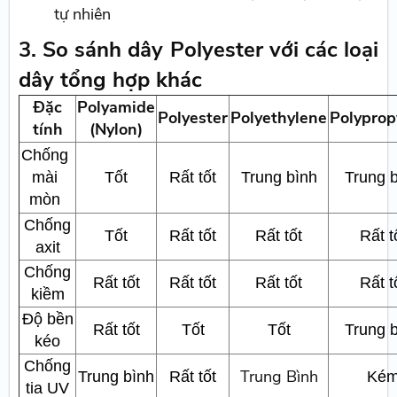
tự nhiên
3. So sánh dây Polyester với các loại
dây tổng hợp khác
Đặc
Polyamide
Polyester
Polyethylene
Polyprop
tính
(Nylon)
Chống
mài
Tốt
Rất tốt
Trung bình
Trung 
mòn
Chống
Tốt
Rất tốt
Rất tốt
Rất t
axit
Chống
Rất tốt
Rất tốt
Rất tốt
Rất t
kiềm
Độ bền
Rất tốt
Tốt
Tốt
Trung 
kéo
Chống
Trung Bình
Trung bình
Rất tốt
Ké
tia UV