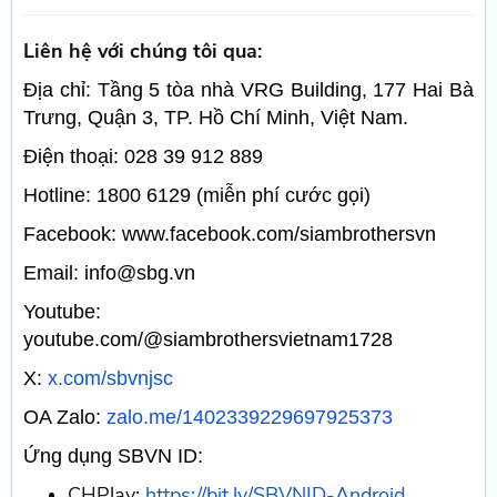
Liên hệ với chúng tôi qua:
Địa chỉ: Tầng 5 tòa nhà VRG Building, 177 Hai Bà
Trưng, Quận 3, TP. Hồ Chí Minh, Việt Nam.
Điện thoại: 028 39 912 889
Hotline: 1800 6129 (miễn phí cước gọi)
Facebook:
www.facebook.com/siambrothersvn
Email:
info@sbg.vn
Youtube:
youtube.com/@siambrothersvietnam1728
X:
x.com/sbvnjsc
OA Zalo:
zalo.me/1402339229697925373
Ứng dụng SBVN ID:
CHPlay:
https://bit.ly/SBVNID-Android