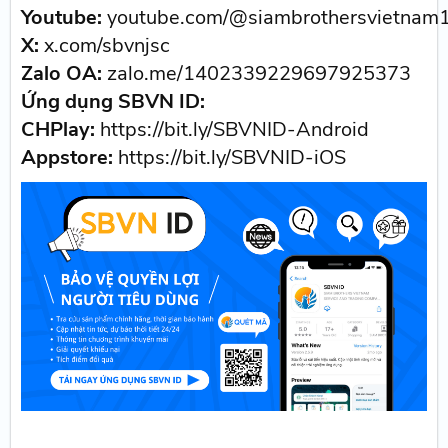
Youtube:
youtube.com/@siambrothersvietnam
X:
x.com/sbvnjsc
Zalo OA:
zalo.me/1402339229697925373
Ứng dụng SBVN ID:
CHPlay:
https://bit.ly/SBVNID-Android
Appstore:
https://bit.ly/SBVNID-iOS