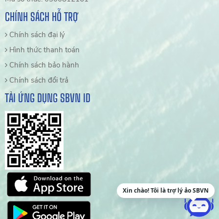
CHÍNH SÁCH HỖ TRỢ
Chính sách đại lý
Hình thức thanh toán
Chính sách bảo hành
Chính sách đổi trả
TẢI ỨNG DỤNG SBVN ID
Xin chào! Tôi là trợ lý ảo SBVN