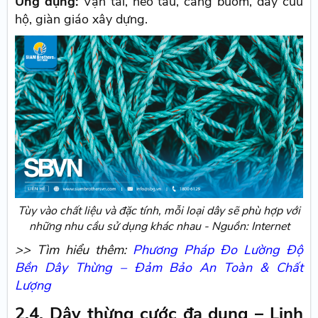
Ứng dụng:
Vận tải, neo tàu, căng buồm, dây cứu
hộ, giàn giáo xây dựng.
Tùy vào chất liệu và đặc tính, mỗi loại dây sẽ phù hợp với
những nhu cầu sử dụng khác nhau - Nguồn: Internet
>> Tìm hiểu thêm:
Phương Pháp Đo Lường Độ
Bền Dây Thừng – Đảm Bảo An Toàn & Chất
Lượng
2.4. Dây thừng cước đa dụng – Linh