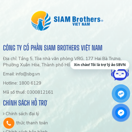
CÔNG TY CỔ PHẦN SIAM BROTHERS VIỆT NAM
Địa chỉ: Tầng 5, Tòa nhà văn phòng VRG, 177 Hai Bà Trưng,
Phường Xuân Hòa, Thành phố Hồ Chí Minh, Việt Nam
Xin chào! Tôi là trợ lý ảo SBVN
Email: info@sbg.vn
Hotline: 1800 6129
Mã số thuế: 0300812161
CHÍNH SÁCH HỖ TRỢ
Chính sách đại lý
Hình thức thanh toán