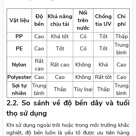
Nổi
Độ
Khả năng
Chống
Chi
Vật liệu
trên
bền
chịu tải
tia UV
phí
nước
PP
Cao
Khá tốt
Có
Tốt
Thấp
Trung
PE
Cao
Tốt
Có
Tốt
bình
Rất
Nylon
Rất cao
Không
Khá
Cao
cao
Polyester
Cao
Cao
Không
Rất tốt
Cao
Sợi tự
Trung
Trung
Thấp
Tùy loại
Thấp
nhiên
bình
bình
2.2. So sánh về độ bền dây và tuổi
thọ sử dụng
Khi sử dụng ngoài trời hoặc trong môi trường khắc
nghiệt, độ bền luôn là yếu tố được ưu tiên hàng