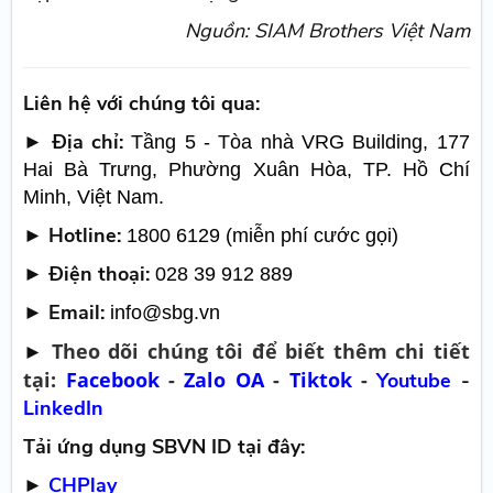
Nguồn: SIAM Brothers Việt Nam
Liên hệ với chúng tôi qua:
► Địa chỉ:
Tầng 5 - Tòa nhà VRG Building, 177
Hai Bà Trưng, Phường Xuân Hòa, TP. Hồ Chí
Minh, Việt Nam.
► Hotline:
1800 6129 (miễn phí cước gọi)
► Điện thoại:
028 39 912 889
► Email:
info@sbg.vn
Theo dõi chúng tôi để biết thêm chi tiết
►
tại:
Facebook
-
Zalo OA
-
Tiktok
-
Youtube
-
LinkedIn
Tải ứng dụng SBVN ID tại đây:
►
CHPlay