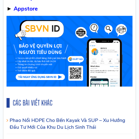
►
Appstore
CÁC BÀI VIẾT KHÁC
Phao Nổi HDPE Cho Bến Kayak Và SUP – Xu Hướng
Đầu Tư Mới Của Khu Du Lịch Sinh Thái