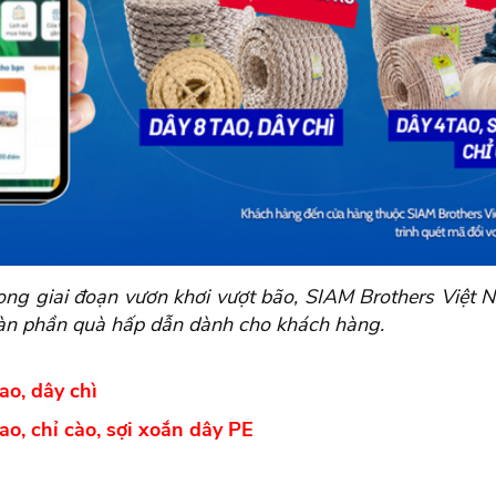
ng giai đoạn vươn khơi vượt bão,
SIAM Brothers Việt 
gàn phần quà hấp dẫn dành cho khách hàng.
ao, dây chì
ao, chỉ cào, sợi xoắn dây PE