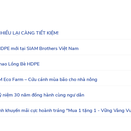
ỀU LẠI CÀNG TIẾT KIỆM!
 HDPE mới tại SIAM Brothers Việt Nam
hao Lồng Bè HDPE
 Eco Farm – Cứu cánh mùa bão cho nhà nông
Kỷ niệm 30 năm đồng hành cùng ngư dân
ình khuyến mãi cực hoành tráng "Mua 1 tặng 1 - Vững Vàng V