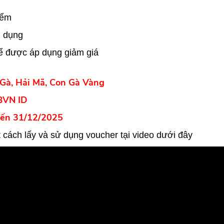
iểm
g dụng
 được áp dụng giảm giá
Gà, Hải Mã, Con Gà Vàng
BVN ID
ến 31/12/2025
 cách lấy và sử dụng voucher tại video dưới đây