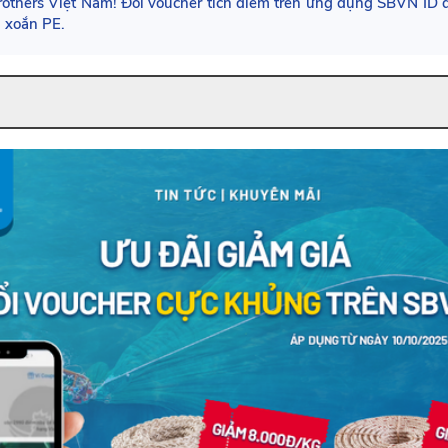
others Việt Nam! Đổi voucher tích điểm trên ứng dụng SBVN ID 
i xoắn PE.