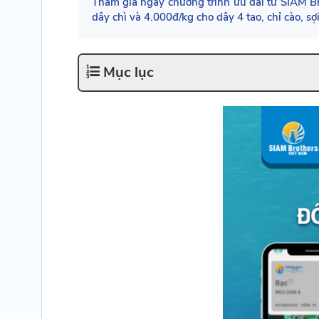
Tham gia ngay chương trình ưu đãi từ SIAM Br
dây chì và 4.000đ/kg cho dây 4 tao, chỉ cào, sợ
Mục lục