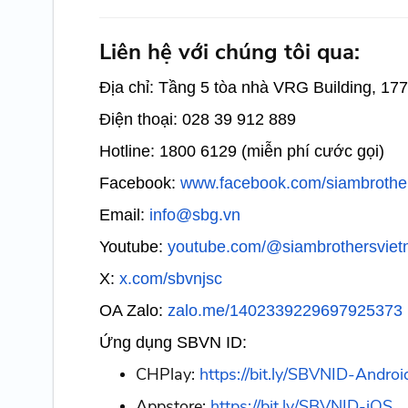
Liên hệ với chúng tôi qua:
Địa chỉ: Tầng 5 tòa nhà VRG Building, 1
Điện thoại: 028 39 912 889
Hotline: 1800 6129 (miễn phí cước gọi)
Facebook:
www.facebook.com/siambrothe
Email:
info@sbg.vn
Youtube:
youtube.com/@siambrothersvie
X:
x.com/sbvnjsc
OA Zalo:
zalo.me/1402339229697925373
Ứng dụng SBVN ID:
CHPlay:
https://bit.ly/SBVNID-Androi
Appstore:
https://bit.ly/SBVNID-iOS