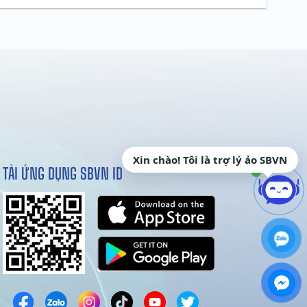
Xin chào! Tôi là trợ lý ảo SBVN
TẢI ỨNG DỤNG SBVN ID