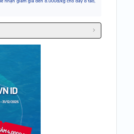
để nhận giảm giá đến 8.000đ/kg cho dây 8 tao,