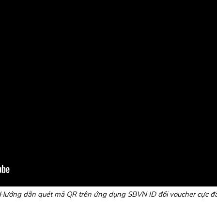
Hướng dẫn quét mã QR trên ứng dụng SBVN ID đổi voucher cực đ