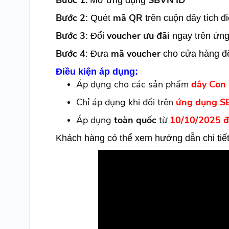
Bước 1:
SBVN ID
Mở ứng dụng
Bước 2
mã QR
: Quét
trên cuộn dây tích đ
Bước 3
voucher ưu đãi
: Đổi
ngay trên ứn
Bước 4
mã voucher
: Đưa
cho cửa hàng để
Điều kiện áp dụng:
Áp dụng cho các sản phẩm
dây Con 
Chỉ áp dụng khi đổi trên
ứng dụng S
Áp dụng
toàn quốc
từ
10/10/2025 đ
Khách hàng có thể xem hướng dẫn chi tiết