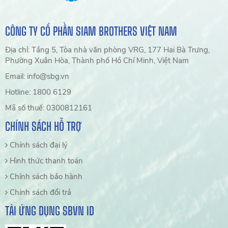
CÔNG TY CỔ PHẦN SIAM BROTHERS VIỆT NAM
Địa chỉ: Tầng 5, Tòa nhà văn phòng VRG, 177 Hai Bà Trưng,
Phường Xuân Hòa, Thành phố Hồ Chí Minh, Việt Nam
Email: info@sbg.vn
Hotline: 1800 6129
Mã số thuế: 0300812161
CHÍNH SÁCH HỖ TRỢ
Chính sách đại lý
Hình thức thanh toán
Chính sách bảo hành
Chính sách đổi trả
TẢI ỨNG DỤNG SBVN ID