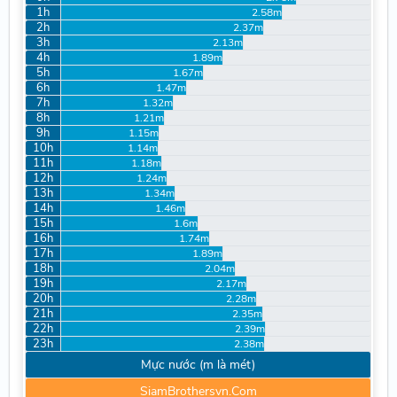
1h
2.58m
2h
2.37m
3h
2.13m
4h
1.89m
5h
1.67m
6h
1.47m
7h
1.32m
8h
1.21m
9h
1.15m
10h
1.14m
11h
1.18m
12h
1.24m
13h
1.34m
14h
1.46m
15h
1.6m
16h
1.74m
17h
1.89m
18h
2.04m
19h
2.17m
20h
2.28m
21h
2.35m
22h
2.39m
23h
2.38m
Mực nước (m là mét)
SiamBrothersvn.Com