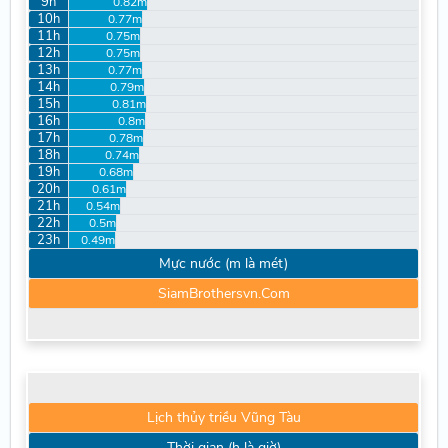
9h
0.82m
10h
0.77m
11h
0.75m
12h
0.75m
13h
0.77m
14h
0.79m
15h
0.81m
16h
0.8m
17h
0.78m
18h
0.74m
19h
0.68m
20h
0.61m
21h
0.54m
22h
0.5m
23h
0.49m
Mực nước (m là mét)
SiamBrothersvn.Com
Lịch thủy triều Vũng Tàu
Thời gian (h là giờ)