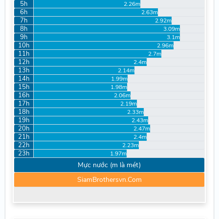
5h
2.26m
6h
2.63m
7h
2.92m
8h
3.09m
9h
3.1m
10h
2.96m
11h
2.7m
12h
2.4m
13h
2.14m
14h
1.99m
15h
1.98m
16h
2.06m
17h
2.19m
18h
2.33m
19h
2.43m
20h
2.47m
21h
2.4m
22h
2.23m
23h
1.97m
Mực nước (m là mét)
SiamBrothersvn.Com