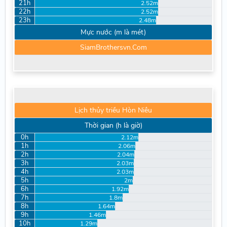
21h
2.52m
22h
2.52m
23h
2.48m
Mực nước (m là mét)
SiamBrothersvn.Com
Lịch thủy triều Hòn Niêu
Thời gian (h là giờ)
0h
2.12m
1h
2.06m
2h
2.04m
3h
2.03m
4h
2.03m
5h
2m
6h
1.92m
7h
1.8m
8h
1.64m
9h
1.46m
10h
1.29m