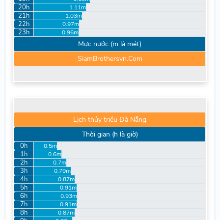
20h
1.11m
21h
1.03m
22h
0.97m
23h
0.96m
Mực nước (m là mét)
SiamBrothersvn.Com
Lịch thủy triều Đà Nẵng
Thời gian (h là giờ)
0h
0.5m
1h
0.6m
2h
0.7m
3h
0.79m
4h
0.87m
5h
0.91m
6h
0.93m
7h
0.91m
8h
0.87m