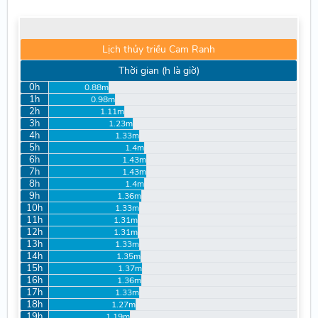
Lịch thủy triều Cam Ranh
Thời gian (h là giờ)
0h
0.88m
1h
0.98m
2h
1.11m
3h
1.23m
4h
1.33m
5h
1.4m
6h
1.43m
7h
1.43m
8h
1.4m
9h
1.36m
10h
1.33m
11h
1.31m
12h
1.31m
13h
1.33m
14h
1.35m
15h
1.37m
16h
1.36m
17h
1.33m
18h
1.27m
19h
1.19m