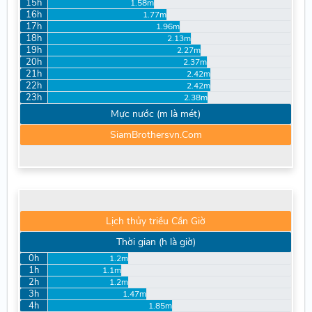
15h
1.58m
16h
1.77m
17h
1.96m
18h
2.13m
19h
2.27m
20h
2.37m
21h
2.42m
22h
2.42m
23h
2.38m
Mực nước (m là mét)
SiamBrothersvn.Com
Lịch thủy triều Cần Giờ
Thời gian (h là giờ)
0h
1.2m
1h
1.1m
2h
1.2m
3h
1.47m
4h
1.85m