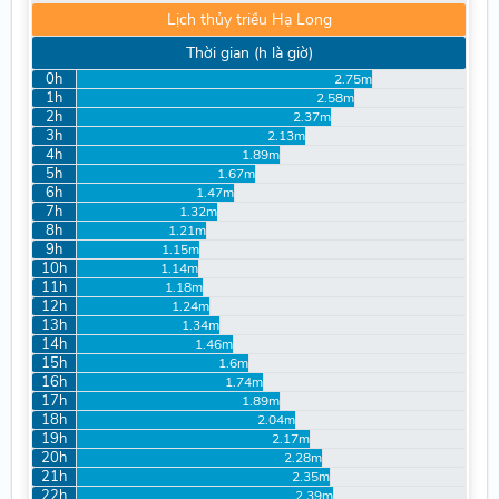
Lịch thủy triều Hạ Long
Thời gian (h là giờ)
0h
2.75m
1h
2.58m
2h
2.37m
3h
2.13m
4h
1.89m
5h
1.67m
6h
1.47m
7h
1.32m
8h
1.21m
9h
1.15m
10h
1.14m
11h
1.18m
12h
1.24m
13h
1.34m
14h
1.46m
15h
1.6m
16h
1.74m
17h
1.89m
18h
2.04m
19h
2.17m
20h
2.28m
21h
2.35m
22h
2.39m