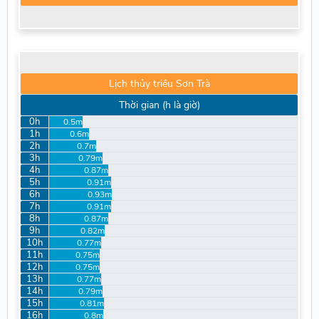
Lịch thủy triều Sơn Trà
Thời gian (h là giờ)
0h
0.5m
1h
0.6m
2h
0.7m
3h
0.79m
4h
0.87m
5h
0.91m
6h
0.93m
7h
0.91m
8h
0.87m
9h
0.82m
10h
0.77m
11h
0.75m
12h
0.75m
13h
0.77m
14h
0.79m
15h
0.81m
16h
0.8m