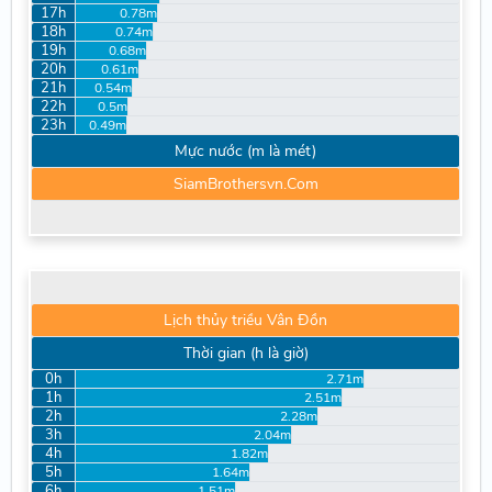
17h
0.78m
18h
0.74m
19h
0.68m
20h
0.61m
21h
0.54m
22h
0.5m
23h
0.49m
Mực nước (m là mét)
SiamBrothersvn.Com
Lịch thủy triều Vân Đồn
Thời gian (h là giờ)
0h
2.71m
1h
2.51m
2h
2.28m
3h
2.04m
4h
1.82m
5h
1.64m
6h
1.51m