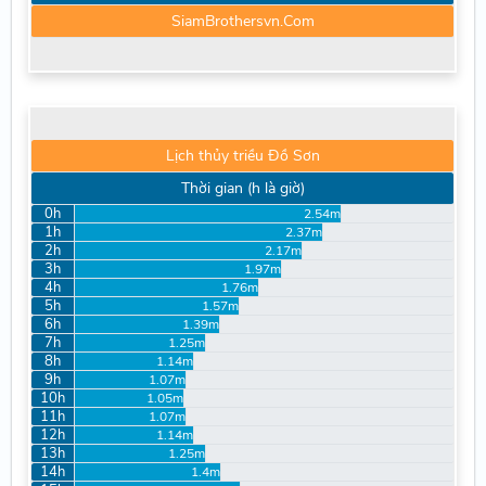
SiamBrothersvn.Com
Lịch thủy triều Đồ Sơn
Thời gian (h là giờ)
0h
2.54m
1h
2.37m
2h
2.17m
3h
1.97m
4h
1.76m
5h
1.57m
6h
1.39m
7h
1.25m
8h
1.14m
9h
1.07m
10h
1.05m
11h
1.07m
12h
1.14m
13h
1.25m
14h
1.4m