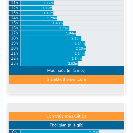
11h
1.17m
12h
1.12m
13h
1.16m
14h
1.29m
15h
1.48m
16h
1.71m
17h
1.94m
18h
2.13m
19h
2.24m
20h
2.28m
21h
2.24m
22h
2.14m
23h
2.02m
Mực nước (m là mét)
SiamBrothersvn.Com
Lịch thủy triều Cát Bà
Thời gian (h là giờ)
0h
2.75m