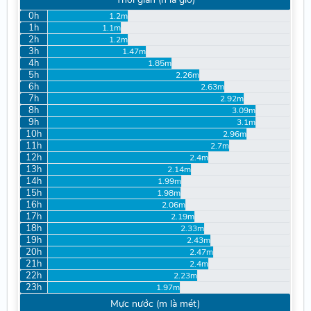
0h
1.2m
1h
1.1m
2h
1.2m
3h
1.47m
4h
1.85m
5h
2.26m
6h
2.63m
7h
2.92m
8h
3.09m
9h
3.1m
10h
2.96m
11h
2.7m
12h
2.4m
13h
2.14m
14h
1.99m
15h
1.98m
16h
2.06m
17h
2.19m
18h
2.33m
19h
2.43m
20h
2.47m
21h
2.4m
22h
2.23m
23h
1.97m
Mực nước (m là mét)