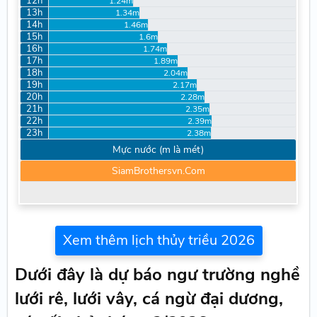
12h
1.24m
13h
1.34m
14h
1.46m
15h
1.6m
16h
1.74m
17h
1.89m
18h
2.04m
19h
2.17m
20h
2.28m
21h
2.35m
22h
2.39m
23h
2.38m
Mực nước (m là mét)
SiamBrothersvn.Com
Xem thêm lịch thủy triều 2026
Dưới đây là dự báo ngư trường nghề
lưới rê, lưới vây, cá ngừ đại dương,