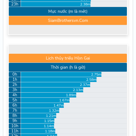
23h
2.38m
Mực nước (m là mét)
SiamBrothersvn.Com
Lịch thủy triều Hòn Gai
Thời gian (h là giờ)
0h
2.75m
1h
2.58m
2h
2.37m
3h
2.13m
4h
1.89m
5h
1.67m
6h
1.47m
7h
1.32m
8h
1.21m
9h
1.15m
10h
1.14m
11h
1.18m