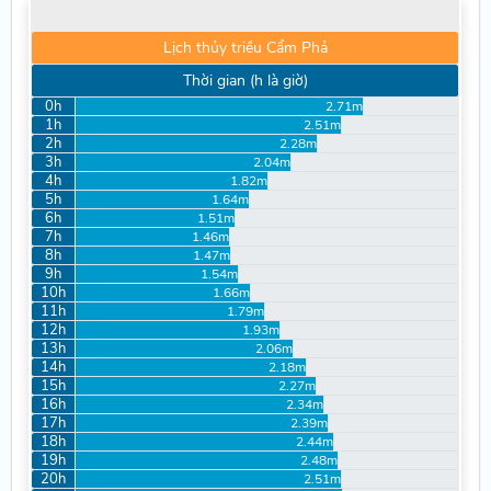
Lịch thủy triều Cẩm Phả
Thời gian (h là giờ)
0h
2.71m
1h
2.51m
2h
2.28m
3h
2.04m
4h
1.82m
5h
1.64m
6h
1.51m
7h
1.46m
8h
1.47m
9h
1.54m
10h
1.66m
11h
1.79m
12h
1.93m
13h
2.06m
14h
2.18m
15h
2.27m
16h
2.34m
17h
2.39m
18h
2.44m
19h
2.48m
20h
2.51m