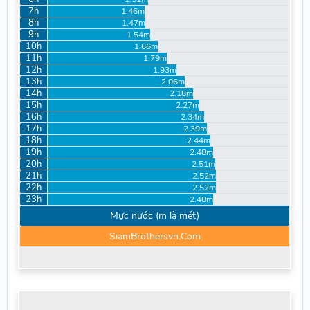
7h
1.46m
8h
1.47m
9h
1.54m
10h
1.66m
11h
1.79m
12h
1.93m
13h
2.06m
14h
2.18m
15h
2.27m
16h
2.34m
17h
2.39m
18h
2.44m
19h
2.48m
20h
2.51m
21h
2.52m
22h
2.52m
23h
2.48m
Mực nước (m là mét)
SiamBrothersvn.Com