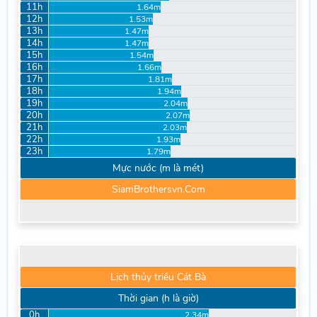
11h
1.64m
12h
1.53m
13h
1.47m
14h
1.47m
15h
1.54m
16h
1.66m
17h
1.81m
18h
1.94m
19h
2.04m
20h
2.07m
21h
2.03m
22h
1.93m
23h
1.79m
Mực nước (m là mét)
SiamBrothersvn.Com
Lịch thủy triều Cát Bà
Thời gian (h là giờ)
0h
2.34m