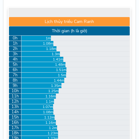
Lịch thủy triều Cam Ranh
Thời gian (h là giờ)
0h
1m
1h
1.08m
2h
1.18m
3h
1.3m
4h
1.41m
5h
1.48m
6h
1.51m
7h
1.5m
8h
1.44m
9h
1.35m
10h
1.25m
11h
1.16m
12h
1.1m
13h
1.07m
14h
1.08m
15h
1.12m
16h
1.16m
17h
1.2m
18h
1.23m
19h
1.23m