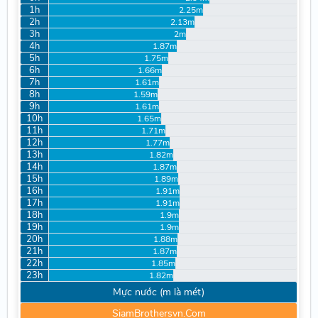
1h
2.25m
2h
2.13m
3h
2m
4h
1.87m
5h
1.75m
6h
1.66m
7h
1.61m
8h
1.59m
9h
1.61m
10h
1.65m
11h
1.71m
12h
1.77m
13h
1.82m
14h
1.87m
15h
1.89m
16h
1.91m
17h
1.91m
18h
1.9m
19h
1.9m
20h
1.88m
21h
1.87m
22h
1.85m
23h
1.82m
Mực nước (m là mét)
SiamBrothersvn.Com