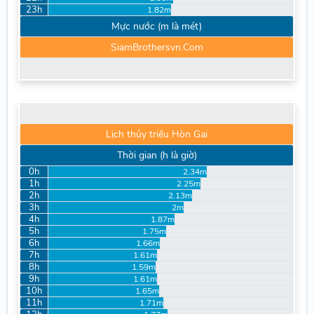
23h
1.82m
Mực nước (m là mét)
SiamBrothersvn.Com
Lịch thủy triều Hòn Gai
Thời gian (h là giờ)
0h
2.34m
1h
2.25m
2h
2.13m
3h
2m
4h
1.87m
5h
1.75m
6h
1.66m
7h
1.61m
8h
1.59m
9h
1.61m
10h
1.65m
11h
1.71m