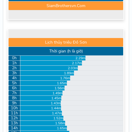
SiamBrothersvn.Com
Lịch thủy triều Đồ Sơn
Thời gian (h là giờ)
0h
2.29m
1h
2.17m
2h
2.03m
3h
1.89m
4h
1.76m
5h
1.65m
6h
1.56m
7h
1.49m
8h
1.45m
9h
1.43m
10h
1.44m
11h
1.47m
12h
1.52m
13h
1.58m
14h
1.65m