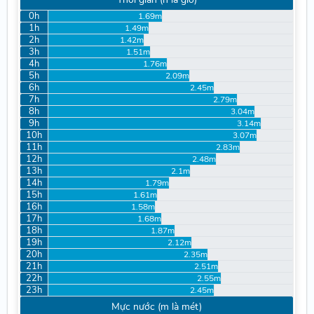
0h
1.69m
1h
1.49m
2h
1.42m
3h
1.51m
4h
1.76m
5h
2.09m
6h
2.45m
7h
2.79m
8h
3.04m
9h
3.14m
10h
3.07m
11h
2.83m
12h
2.48m
13h
2.1m
14h
1.79m
15h
1.61m
16h
1.58m
17h
1.68m
18h
1.87m
19h
2.12m
20h
2.35m
21h
2.51m
22h
2.55m
23h
2.45m
Mực nước (m là mét)