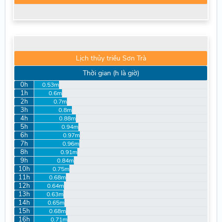
Lịch thủy triều Sơn Trà
Thời gian (h là giờ)
0h
0.53m
1h
0.6m
2h
0.7m
3h
0.8m
4h
0.88m
5h
0.94m
6h
0.97m
7h
0.96m
8h
0.91m
9h
0.84m
10h
0.75m
11h
0.68m
12h
0.64m
13h
0.63m
14h
0.65m
15h
0.68m
16h
0.71m