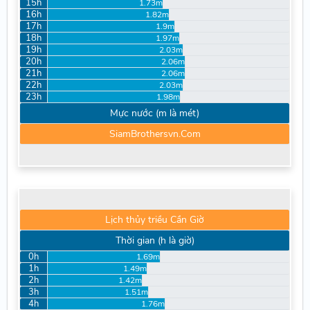
15h
1.73m
16h
1.82m
17h
1.9m
18h
1.97m
19h
2.03m
20h
2.06m
21h
2.06m
22h
2.03m
23h
1.98m
Mực nước (m là mét)
SiamBrothersvn.Com
Lịch thủy triều Cần Giờ
Thời gian (h là giờ)
0h
1.69m
1h
1.49m
2h
1.42m
3h
1.51m
4h
1.76m