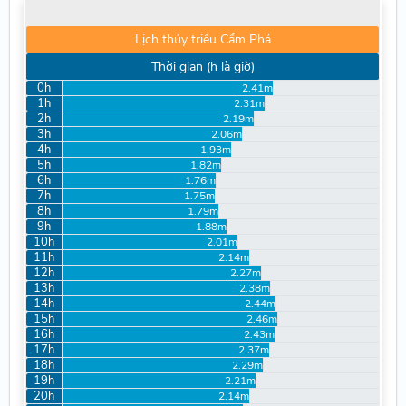
Lịch thủy triều Cẩm Phả
Thời gian (h là giờ)
0h
2.41m
1h
2.31m
2h
2.19m
3h
2.06m
4h
1.93m
5h
1.82m
6h
1.76m
7h
1.75m
8h
1.79m
9h
1.88m
10h
2.01m
11h
2.14m
12h
2.27m
13h
2.38m
14h
2.44m
15h
2.46m
16h
2.43m
17h
2.37m
18h
2.29m
19h
2.21m
20h
2.14m