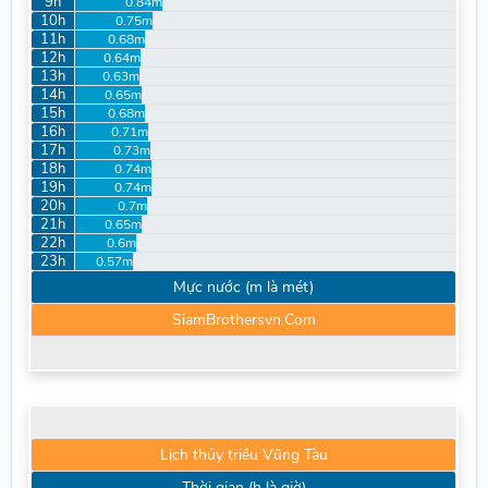
9h
0.84m
10h
0.75m
11h
0.68m
12h
0.64m
13h
0.63m
14h
0.65m
15h
0.68m
16h
0.71m
17h
0.73m
18h
0.74m
19h
0.74m
20h
0.7m
21h
0.65m
22h
0.6m
23h
0.57m
Mực nước (m là mét)
SiamBrothersvn.Com
Lịch thủy triều Vũng Tàu
Thời gian (h là giờ)