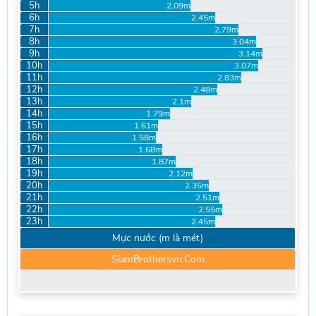
5h
2.09m
6h
2.45m
7h
2.79m
8h
3.04m
9h
3.14m
10h
3.07m
11h
2.83m
12h
2.48m
13h
2.1m
14h
1.79m
15h
1.61m
16h
1.58m
17h
1.68m
18h
1.87m
19h
2.12m
20h
2.35m
21h
2.51m
22h
2.55m
23h
2.45m
Mực nước (m là mét)
SiamBrothersvn.Com