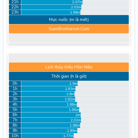
21h
2.07m
22h
2.03m
23h
1.99m
Mực nước (m là mét)
SiamBrothersvn.Com
Lịch thủy triều Hòn Niêu
Thời gian (h là giờ)
0h
1.9m
1h
1.83m
2h
1.8m
3h
1.82m
4h
1.88m
5h
1.95m
6h
2m
7h
2.02m
8h
1.98m
9h
1.89m
10h
1.77m