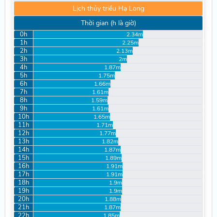
Lịch thủy triều Hạ Long
Thời gian (h là giờ)
0h
2.34m
1h
2.25m
2h
2.13m
3h
2m
4h
1.87m
5h
1.75m
6h
1.66m
7h
1.61m
8h
1.59m
9h
1.61m
10h
1.65m
11h
1.71m
12h
1.77m
13h
1.82m
14h
1.87m
15h
1.89m
16h
1.91m
17h
1.91m
18h
1.9m
19h
1.9m
20h
1.88m
21h
1.87m
22h
1.85m