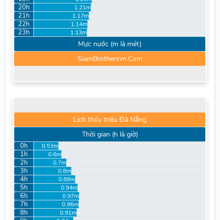
20h
1.21m
21h
1.17m
22h
1.14m
23h
1.13m
Mực nước (m là mét)
SiamBrothersvn.Com
Lịch thủy triều Đà Nẵng
Thời gian (h là giờ)
0h
0.53m
1h
0.6m
2h
0.7m
3h
0.8m
4h
0.88m
5h
0.94m
6h
0.97m
7h
0.96m
8h
0.91m