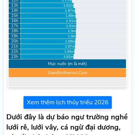
12h
1.77m
13h
1.82m
14h
1.87m
15h
1.89m
16h
1.91m
17h
1.91m
18h
1.9m
19h
1.9m
20h
1.88m
21h
1.87m
22h
1.85m
23h
1.82m
Mực nước (m là mét)
SiamBrothersvn.Com
Xem thêm lịch thủy triều 2026
Dưới đây là dự báo ngư trường nghề
lưới rê, lưới vây, cá ngừ đại dương,