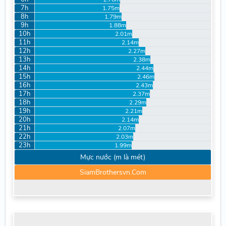
7h
1.75m
8h
1.79m
9h
1.88m
10h
2.01m
11h
2.14m
12h
2.27m
13h
2.38m
14h
2.44m
15h
2.46m
16h
2.43m
17h
2.37m
18h
2.29m
19h
2.21m
20h
2.14m
21h
2.07m
22h
2.03m
23h
1.99m
Mực nước (m là mét)
SiamBrothersvn.Com