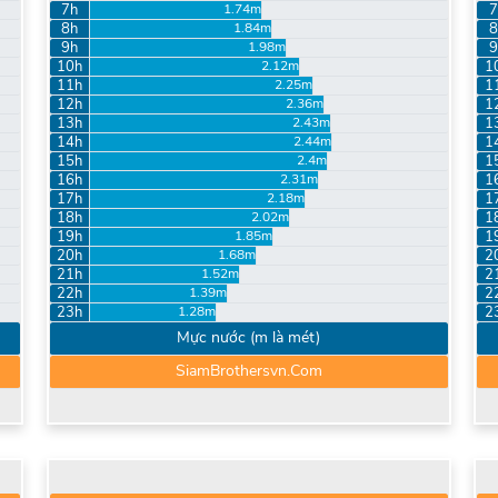
7h
7
1.74m
8h
8
1.84m
9h
9
1.98m
10h
1
2.12m
11h
1
2.25m
12h
1
2.36m
13h
1
2.43m
14h
1
2.44m
15h
1
2.4m
16h
1
2.31m
17h
1
2.18m
18h
1
2.02m
19h
1
1.85m
20h
2
1.68m
21h
2
1.52m
22h
2
1.39m
23h
2
1.28m
Mực nước (m là mét)
SiamBrothersvn.Com