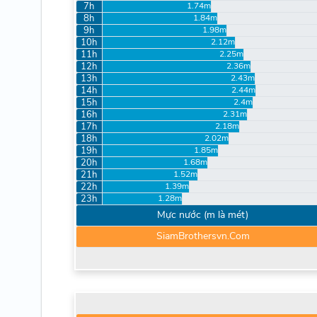
7h
1.74m
8h
1.84m
9h
1.98m
10h
2.12m
11h
2.25m
12h
2.36m
13h
2.43m
14h
2.44m
15h
2.4m
16h
2.31m
17h
2.18m
18h
2.02m
19h
1.85m
20h
1.68m
21h
1.52m
22h
1.39m
23h
1.28m
Mực nước (m là mét)
SiamBrothersvn.Com