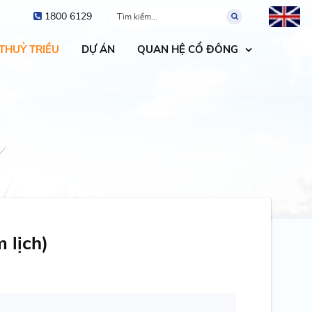
1800 6129
 THUỶ TRIỀU
DỰ ÁN
QUAN HỆ CỔ ĐÔNG
 lịch)