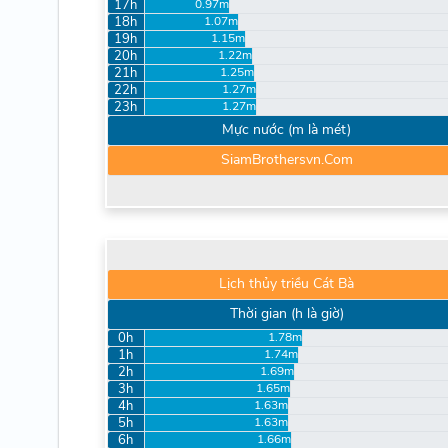
17h
0.97m
18h
1.07m
19h
1.15m
20h
1.22m
21h
1.25m
22h
1.27m
23h
1.27m
Mực nước (m là mét)
SiamBrothersvn.Com
Lịch thủy triều Cát Bà
Thời gian (h là giờ)
0h
1.78m
1h
1.74m
2h
1.69m
3h
1.65m
4h
1.63m
5h
1.63m
6h
1.66m