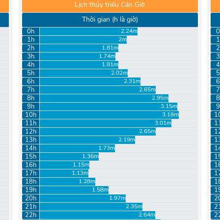
Lịch thủy triều Cần Giờ
Thời gian (h là giờ)
0h
0
2.24m
1h
1
2m
2h
2
1.81m
3h
3
1.74m
4h
4
1.81m
5h
5
2.02m
6h
6
2.31m
7h
7
2.65m
8h
8
2.95m
9h
9
3.15m
10h
1
3.18m
11h
1
3.01m
12h
1
2.65m
13h
1
2.19m
14h
1
1.73m
15h
1
1.36m
16h
1
1.15m
17h
1
1.13m
18h
1
1.28m
19h
1
1.58m
20h
2
1.97m
21h
2
2.35m
22h
2
2.64m