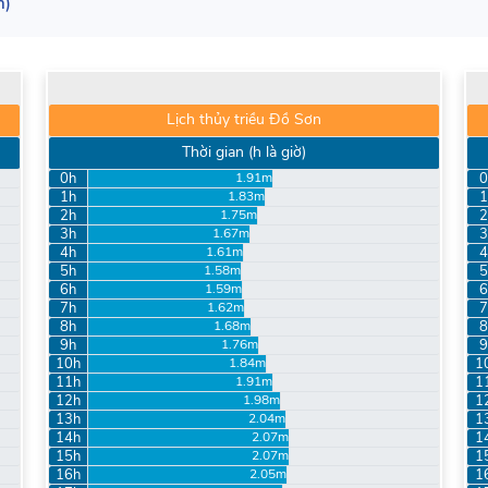
h)
Lịch thủy triều Đồ Sơn
Thời gian (h là giờ)
0h
0
1.91m
1h
1
1.83m
2h
2
1.75m
3h
3
1.67m
4h
4
1.61m
5h
5
1.58m
6h
6
1.59m
7h
7
1.62m
8h
8
1.68m
9h
9
1.76m
10h
1
1.84m
11h
1
1.91m
12h
1
1.98m
13h
1
2.04m
14h
1
2.07m
15h
1
2.07m
16h
1
2.05m