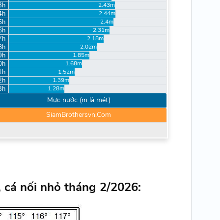
3h
2.43m
4h
2.44m
5h
2.4m
6h
2.31m
7h
2.18m
8h
2.02m
9h
1.85m
0h
1.68m
1h
1.52m
2h
1.39m
3h
1.28m
Mực nước (m là mét)
SiamBrothersvn.Com
, cá nối nhỏ tháng 2/2026: