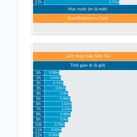
23h
2.77m
Mực nước (m là mét)
SiamBrothersvn.Com
Lịch thủy triều Sơn Trà
Thời gian (h là giờ)
0h
0.58m
1h
0.63m
2h
0.72m
3h
0.81m
4h
0.9m
5h
0.98m
6h
1.02m
7h
1.03m
8h
0.99m
9h
0.9m
10h
0.78m
11h
0.65m
12h
0.56m