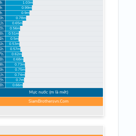
h
1.03m
h
0.99m
h
0.9m
0h
0.78m
1h
0.65m
2h
0.56m
3h
0.51m
4h
0.5m
5h
0.53m
6h
0.57m
7h
0.62m
8h
0.68m
9h
0.73m
0h
0.75m
1h
0.74m
2h
0.7m
3h
0.66m
Mực nước (m là mét)
SiamBrothersvn.Com