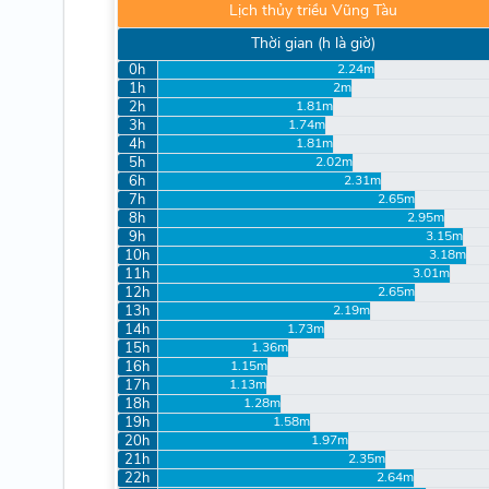
Lịch thủy triều Vũng Tàu
Thời gian (h là giờ)
0h
2.24m
1h
2m
2h
1.81m
3h
1.74m
4h
1.81m
5h
2.02m
6h
2.31m
7h
2.65m
8h
2.95m
9h
3.15m
10h
3.18m
11h
3.01m
12h
2.65m
13h
2.19m
14h
1.73m
15h
1.36m
16h
1.15m
17h
1.13m
18h
1.28m
19h
1.58m
20h
1.97m
21h
2.35m
22h
2.64m