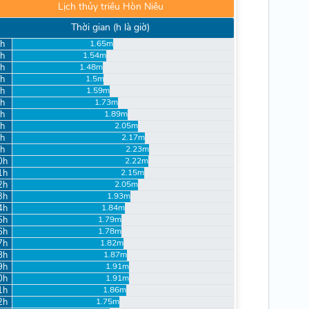
Lịch thủy triều Hòn Niêu
Thời gian (h là giờ)
h
1.65m
h
1.54m
h
1.48m
h
1.5m
h
1.59m
h
1.73m
h
1.89m
h
2.05m
h
2.17m
h
2.23m
0h
2.22m
1h
2.15m
2h
2.05m
3h
1.93m
4h
1.84m
5h
1.79m
6h
1.78m
7h
1.82m
8h
1.87m
9h
1.91m
0h
1.91m
1h
1.86m
2h
1.75m