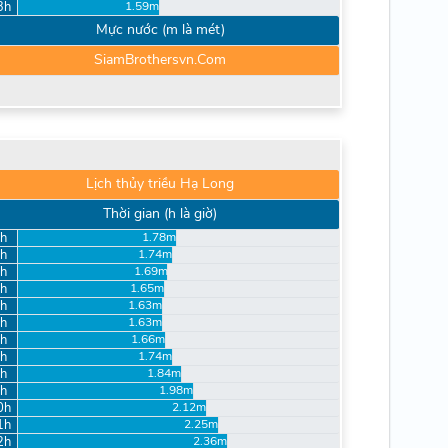
3h
1.59m
Mực nước (m là mét)
SiamBrothersvn.Com
Lịch thủy triều Hạ Long
Thời gian (h là giờ)
h
1.78m
h
1.74m
h
1.69m
h
1.65m
h
1.63m
h
1.63m
h
1.66m
h
1.74m
h
1.84m
h
1.98m
0h
2.12m
1h
2.25m
2h
2.36m