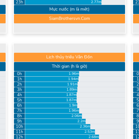
23h
2
2.77m
Mực nước (m là mét)
SiamBrothersvn.Com
Lịch thủy triều Vân Đồn
Thời gian (h là giờ)
0h
0
1.96m
1h
1
1.94m
2h
2
1.91m
3h
3
1.89m
4h
4
1.87m
5h
5
1.87m
6h
6
1.9m
7h
7
1.96m
8h
8
2.06m
9h
9
2.2m
10h
1
2.36m
11h
1
2.53m
12h
1
2.68m