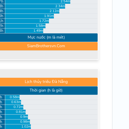
7h
2.54m
8h
2.34m
9h
2.12m
0h
1.91m
1h
1.72m
2h
1.58m
3h
1.49m
Mực nước (m là mét)
SiamBrothersvn.Com
Lịch thủy triều Đà Nẵng
Thời gian (h là giờ)
h
0.58m
h
0.63m
h
0.72m
h
0.81m
h
0.9m
h
0.98m
h
1.02m