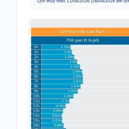
Lịch thủy triều 11/06/2026 (26/04/2026 âm lịc
Lịch thủy triều Cam Ranh
Thời gian (h là giờ)
0h
1.15m
1h
1.2m
2h
1.29m
3h
1.4m
4h
1.51m
5h
1.59m
6h
1.63m
7h
1.62m
8h
1.54m
9h
1.42m
10h
1.26m
11h
1.1m
12h
0.95m
13h
0.85m
14h
0.81m
15h
0.82m
16h
0.88m