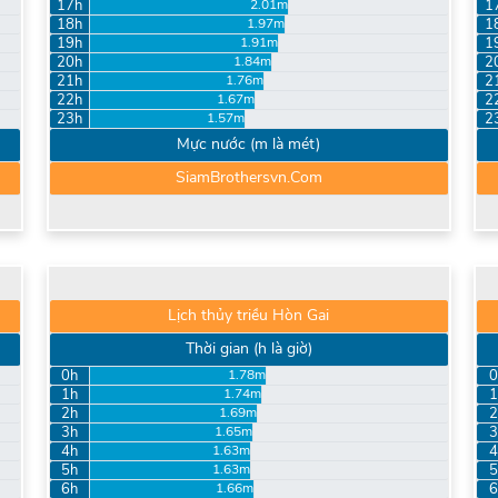
17h
1
2.01m
18h
1
1.97m
19h
1
1.91m
20h
2
1.84m
21h
2
1.76m
22h
2
1.67m
23h
2
1.57m
Mực nước (m là mét)
SiamBrothersvn.Com
Lịch thủy triều Hòn Gai
Thời gian (h là giờ)
0h
0
1.78m
1h
1
1.74m
2h
2
1.69m
3h
3
1.65m
4h
4
1.63m
5h
5
1.63m
6h
6
1.66m