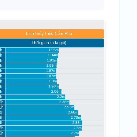
Lịch thủy triều Cẩm Phả
Thời gian (h là giờ)
h
1.96m
h
1.94m
h
1.91m
h
1.89m
h
1.87m
h
1.87m
h
1.9m
h
1.96m
h
2.06m
h
2.2m
0h
2.36m
1h
2.53m
2h
2.68m
3h
2.78m
4h
2.83m
5h
2.8m
6h
2.7m