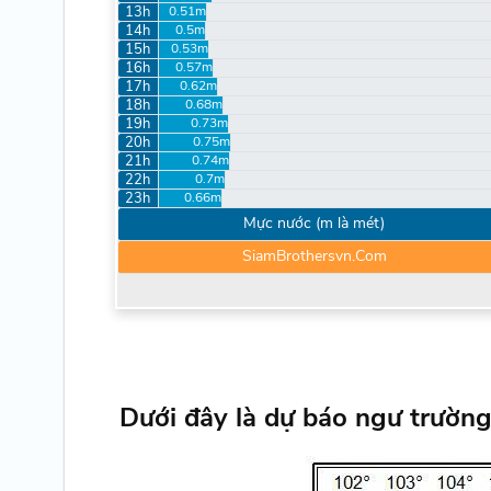
13h
0.51m
14h
0.5m
15h
0.53m
16h
0.57m
17h
0.62m
18h
0.68m
19h
0.73m
20h
0.75m
21h
0.74m
22h
0.7m
23h
0.66m
Mực nước (m là mét)
SiamBrothersvn.Com
Dưới đây là dự báo ngư trường 