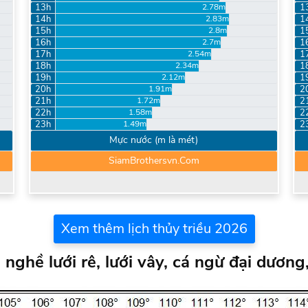
13h
1
2.78m
14h
1
2.83m
15h
1
2.8m
16h
1
2.7m
17h
1
2.54m
18h
1
2.34m
19h
1
2.12m
20h
2
1.91m
21h
2
1.72m
22h
2
1.58m
23h
2
1.49m
Mực nước (m là mét)
SiamBrothersvn.Com
Xem thêm lịch thủy triều 2026
nghề lưới rê, lưới vây, cá ngừ đại dương