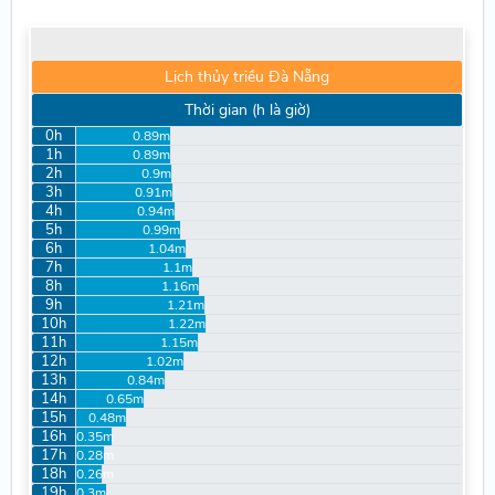
Lịch thủy triều Đà Nẵng
Thời gian (h là giờ)
0h
0.89m
1h
0.89m
2h
0.9m
3h
0.91m
4h
0.94m
5h
0.99m
6h
1.04m
7h
1.1m
8h
1.16m
9h
1.21m
10h
1.22m
11h
1.15m
12h
1.02m
13h
0.84m
14h
0.65m
15h
0.48m
16h
0.35m
17h
0.28m
18h
0.26m
19h
0.3m