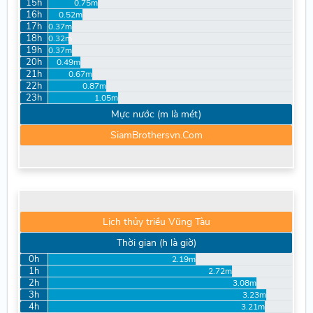
15h
0.75m
16h
0.52m
17h
0.37m
18h
0.32m
19h
0.37m
20h
0.49m
21h
0.67m
22h
0.87m
23h
1.05m
Mực nước (m là mét)
SiamBrothersvn.Com
Lịch thủy triều Vũng Tàu
Thời gian (h là giờ)
0h
2.19m
1h
2.72m
2h
3.08m
3h
3.23m
4h
3.21m