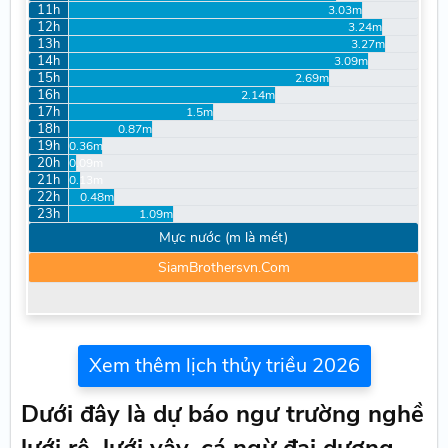
11h
3.03m
12h
3.24m
13h
3.27m
14h
3.09m
15h
2.69m
16h
2.14m
17h
1.5m
18h
0.87m
19h
0.36m
20h
0.09m
21h
0.13m
22h
0.48m
23h
1.09m
Mực nước (m là mét)
SiamBrothersvn.Com
Xem thêm lịch thủy triều 2026
Dưới đây là dự báo ngư trường nghề