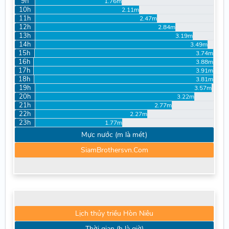
9h
1.76m
10h
2.11m
11h
2.47m
12h
2.84m
13h
3.19m
14h
3.49m
15h
3.74m
16h
3.88m
17h
3.91m
18h
3.81m
19h
3.57m
20h
3.22m
21h
2.77m
22h
2.27m
23h
1.77m
Mực nước (m là mét)
SiamBrothersvn.Com
Lịch thủy triều Hòn Niêu
Thời gian (h là giờ)