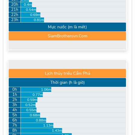
20h
0.4m
21h
0.54m
22h
0.69m
23h
0.81m
Mực nước (m là mét)
SiamBrothersvn.Com
Lịch thủy triều Cẩm Phả
Thời gian (h là giờ)
0h
1.06m
1h
0.77m
2h
0.59m
3h
0.52m
4h
0.55m
5h
0.68m
6h
0.88m
7h
1.13m
8h
1.43m