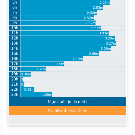
5h
3.05m
6h
2.83m
7h
2.62m
8h
2.52m
9h
2.57m
10h
2.77m
11h
3.03m
12h
3.24m
13h
3.27m
14h
3.09m
15h
2.69m
16h
2.14m
17h
1.5m
18h
0.87m
19h
0.36m
20h
0.09m
21h
0.13m
22h
0.48m
23h
1.09m
Mực nước (m là mét)
SiamBrothersvn.Com