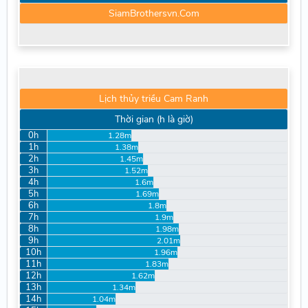
SiamBrothersvn.Com
Lịch thủy triều Cam Ranh
Thời gian (h là giờ)
0h
1.28m
1h
1.38m
2h
1.45m
3h
1.52m
4h
1.6m
5h
1.69m
6h
1.8m
7h
1.9m
8h
1.98m
9h
2.01m
10h
1.96m
11h
1.83m
12h
1.62m
13h
1.34m
14h
1.04m