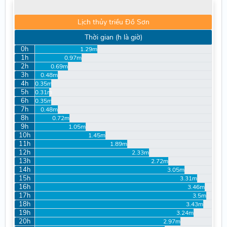
Lịch thủy triều Đồ Sơn
Thời gian (h là giờ)
0h
1.29m
1h
0.97m
2h
0.69m
3h
0.48m
4h
0.35m
5h
0.31m
6h
0.35m
7h
0.48m
8h
0.72m
9h
1.05m
10h
1.45m
11h
1.89m
12h
2.33m
13h
2.72m
14h
3.05m
15h
3.31m
16h
3.46m
17h
3.5m
18h
3.43m
19h
3.24m
20h
2.97m