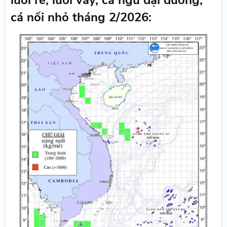
lưới rê, lưới vây, cá ngừ đại dương,
cá nối nhỏ tháng 2/2026: