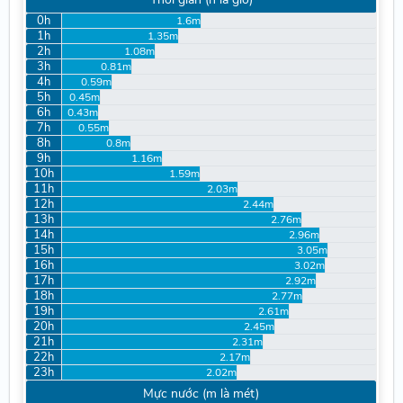
0h
1.6m
1h
1.35m
2h
1.08m
3h
0.81m
4h
0.59m
5h
0.45m
6h
0.43m
7h
0.55m
8h
0.8m
9h
1.16m
10h
1.59m
11h
2.03m
12h
2.44m
13h
2.76m
14h
2.96m
15h
3.05m
16h
3.02m
17h
2.92m
18h
2.77m
19h
2.61m
20h
2.45m
21h
2.31m
22h
2.17m
23h
2.02m
Mực nước (m là mét)