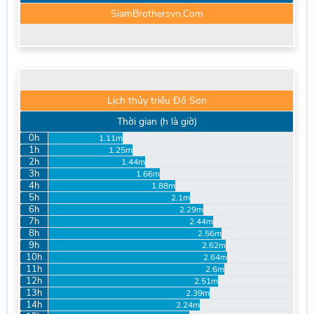
SiamBrothersvn.Com
Lịch thủy triều Đồ Sơn
Thời gian (h là giờ)
0h
1.11m
1h
1.25m
2h
1.44m
3h
1.66m
4h
1.88m
5h
2.1m
6h
2.29m
7h
2.44m
8h
2.56m
9h
2.62m
10h
2.64m
11h
2.6m
12h
2.51m
13h
2.39m
14h
2.24m