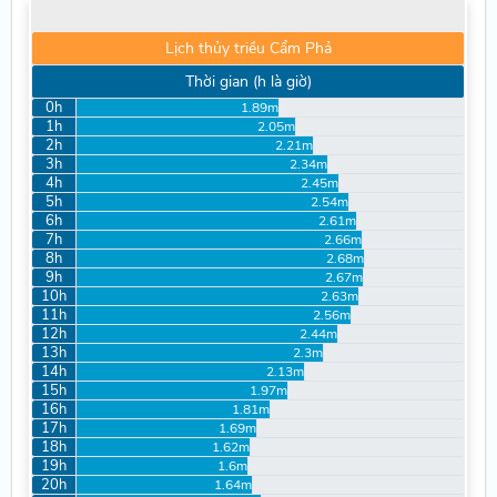
Lịch thủy triều Cẩm Phả
Thời gian (h là giờ)
0h
1.89m
1h
2.05m
2h
2.21m
3h
2.34m
4h
2.45m
5h
2.54m
6h
2.61m
7h
2.66m
8h
2.68m
9h
2.67m
10h
2.63m
11h
2.56m
12h
2.44m
13h
2.3m
14h
2.13m
15h
1.97m
16h
1.81m
17h
1.69m
18h
1.62m
19h
1.6m
20h
1.64m