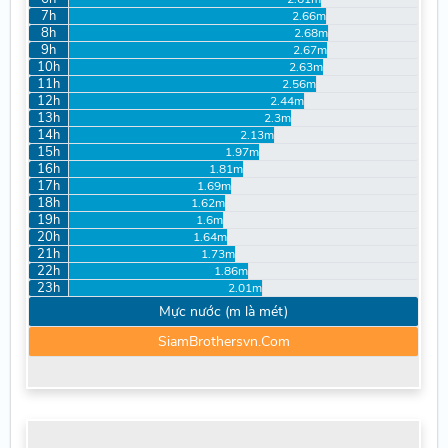
7h
2.66m
8h
2.68m
9h
2.67m
10h
2.63m
11h
2.56m
12h
2.44m
13h
2.3m
14h
2.13m
15h
1.97m
16h
1.81m
17h
1.69m
18h
1.62m
19h
1.6m
20h
1.64m
21h
1.73m
22h
1.86m
23h
2.01m
Mực nước (m là mét)
SiamBrothersvn.Com