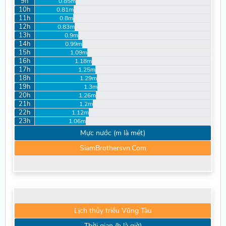
9h
0.85m
10h
0.81m
11h
0.8m
12h
0.83m
13h
0.9m
14h
0.99m
15h
1.09m
16h
1.18m
17h
1.25m
18h
1.29m
19h
1.3m
20h
1.26m
21h
1.2m
22h
1.12m
23h
1.06m
Mực nước (m là mét)
SiamBrothersvn.Com
Lịch thủy triều Vũng Tàu
Thời gian (h là giờ)