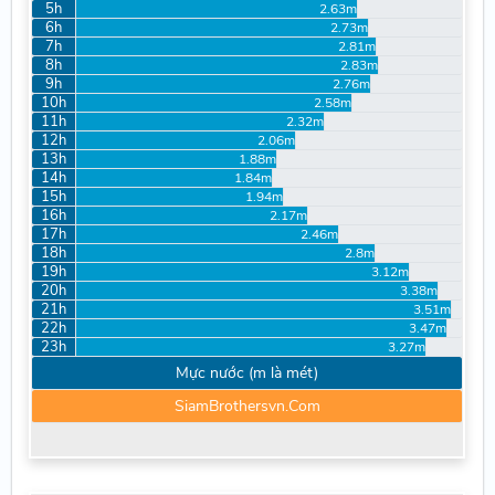
5h
2.63m
6h
2.73m
7h
2.81m
8h
2.83m
9h
2.76m
10h
2.58m
11h
2.32m
12h
2.06m
13h
1.88m
14h
1.84m
15h
1.94m
16h
2.17m
17h
2.46m
18h
2.8m
19h
3.12m
20h
3.38m
21h
3.51m
22h
3.47m
23h
3.27m
Mực nước (m là mét)
SiamBrothersvn.Com