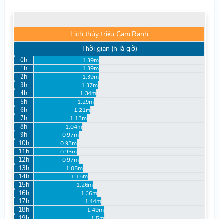
Lịch thủy triều Cam Ranh
Thời gian (h là giờ)
0h
1.39m
1h
1.39m
2h
1.39m
3h
1.37m
4h
1.34m
5h
1.29m
6h
1.21m
7h
1.13m
8h
1.04m
9h
0.97m
10h
0.93m
11h
0.93m
12h
0.97m
13h
1.05m
14h
1.15m
15h
1.26m
16h
1.36m
17h
1.44m
18h
1.49m
19h
1.5m