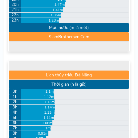
20h
1.47m
21h
1.41m
22h
1.35m
23h
1.28m
Mực nước (m là mét)
SiamBrothersvn.Com
Lịch thủy triều Đà Nẵng
Thời gian (h là giờ)
0h
1.1m
1h
1.12m
2h
1.13m
3h
1.14m
4h
1.13m
5h
1.11m
6h
1.06m
7h
1m
8h
0.93m