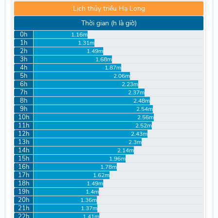
Lịch thủy triều Hạ Long
Thời gian (h là giờ)
0h
1.16m
1h
1.31m
2h
1.49m
3h
1.68m
4h
1.87m
5h
2.06m
6h
2.23m
7h
2.37m
8h
2.48m
9h
2.54m
10h
2.56m
11h
2.52m
12h
2.43m
13h
2.3m
14h
2.14m
15h
1.96m
16h
1.78m
17h
1.62m
18h
1.49m
19h
1.4m
20h
1.36m
21h
1.37m
22h
1.41m