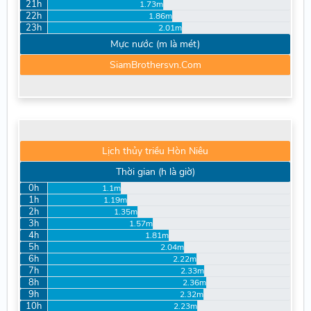
21h
1.73m
22h
1.86m
23h
2.01m
Mực nước (m là mét)
SiamBrothersvn.Com
Lịch thủy triều Hòn Niêu
Thời gian (h là giờ)
0h
1.1m
1h
1.19m
2h
1.35m
3h
1.57m
4h
1.81m
5h
2.04m
6h
2.22m
7h
2.33m
8h
2.36m
9h
2.32m
10h
2.23m