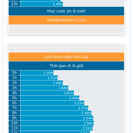
23h
1.49m
Mực nước (m là mét)
SiamBrothersvn.Com
Lịch thủy triều Hòn Gai
Thời gian (h là giờ)
0h
1.16m
1h
1.31m
2h
1.49m
3h
1.68m
4h
1.87m
5h
2.06m
6h
2.23m
7h
2.37m
8h
2.48m
9h
2.54m
10h
2.56m
11h
2.52m