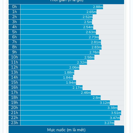
0h
2.88m
1h
2.65m
2h
2.52m
3h
2.5m
4h
2.54m
5h
2.63m
6h
2.73m
7h
2.81m
8h
2.83m
9h
2.76m
10h
2.58m
11h
2.32m
12h
2.06m
13h
1.88m
14h
1.84m
15h
1.94m
16h
2.17m
17h
2.46m
18h
2.8m
19h
3.12m
20h
3.38m
21h
3.51m
22h
3.47m
23h
3.27m
Mực nước (m là mét)