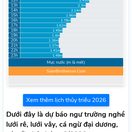
12h
2.43m
13h
2.3m
14h
2.14m
15h
1.96m
16h
1.78m
17h
1.62m
18h
1.49m
19h
1.4m
20h
1.36m
21h
1.37m
22h
1.41m
23h
1.49m
Mực nước (m là mét)
SiamBrothersvn.Com
Xem thêm lịch thủy triều 2026
Dưới đây là dự báo ngư trường nghề
lưới rê, lưới vây, cá ngừ đại dương,