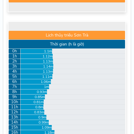
Lịch thủy triều Sơn Trà
Thời gian (h là giờ)
0h
1.1m
1h
1.12m
2h
1.13m
3h
1.14m
4h
1.13m
5h
1.11m
6h
1.06m
7h
1m
8h
0.93m
9h
0.85m
10h
0.81m
11h
0.8m
12h
0.83m
13h
0.9m
14h
0.99m
15h
1.09m
16h
1.18m