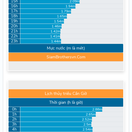
15h
2.09m
16h
1.94m
17h
1.79m
18h
1.65m
19h
1.54m
20h
1.46m
21h
1.42m
22h
1.41m
23h
1.44m
Mực nước (m là mét)
SiamBrothersvn.Com
Lịch thủy triều Cần Giờ
Thời gian (h là giờ)
0h
2.88m
1h
2.65m
2h
2.52m
3h
2.5m
4h
2.54m