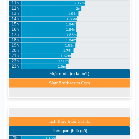
11h
2.12m
12h
2m
13h
1.91m
14h
1.86m
15h
1.84m
16h
1.84m
17h
1.85m
18h
1.84m
19h
1.81m
20h
1.75m
21h
1.67m
22h
1.58m
23h
1.5m
Mực nước (m là mét)
SiamBrothersvn.Com
Lịch thủy triều Cát Bà
Thời gian (h là giờ)
0h
1.16m