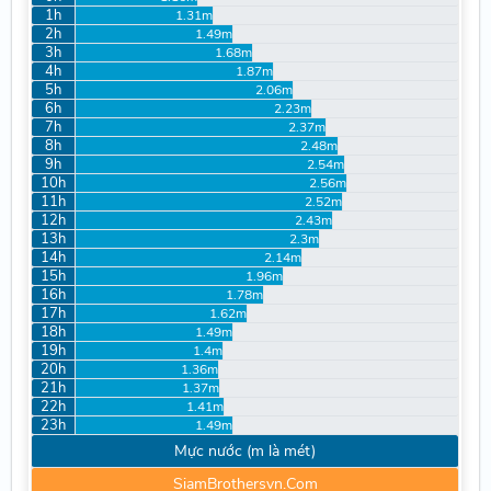
1h
1.31m
2h
1.49m
3h
1.68m
4h
1.87m
5h
2.06m
6h
2.23m
7h
2.37m
8h
2.48m
9h
2.54m
10h
2.56m
11h
2.52m
12h
2.43m
13h
2.3m
14h
2.14m
15h
1.96m
16h
1.78m
17h
1.62m
18h
1.49m
19h
1.4m
20h
1.36m
21h
1.37m
22h
1.41m
23h
1.49m
Mực nước (m là mét)
SiamBrothersvn.Com