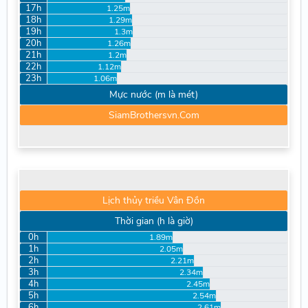
17h
1.25m
18h
1.29m
19h
1.3m
20h
1.26m
21h
1.2m
22h
1.12m
23h
1.06m
Mực nước (m là mét)
SiamBrothersvn.Com
Lịch thủy triều Vân Đồn
Thời gian (h là giờ)
0h
1.89m
1h
2.05m
2h
2.21m
3h
2.34m
4h
2.45m
5h
2.54m
6h
2.61m