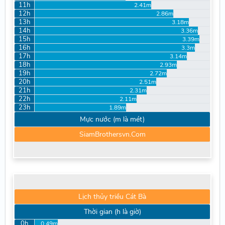
11h
2.41m
12h
2.86m
13h
3.18m
14h
3.36m
15h
3.39m
16h
3.3m
17h
3.14m
18h
2.93m
19h
2.72m
20h
2.51m
21h
2.31m
22h
2.11m
23h
1.89m
Mực nước (m là mét)
SiamBrothersvn.Com
Lịch thủy triều Cát Bà
Thời gian (h là giờ)
0h
0.49m