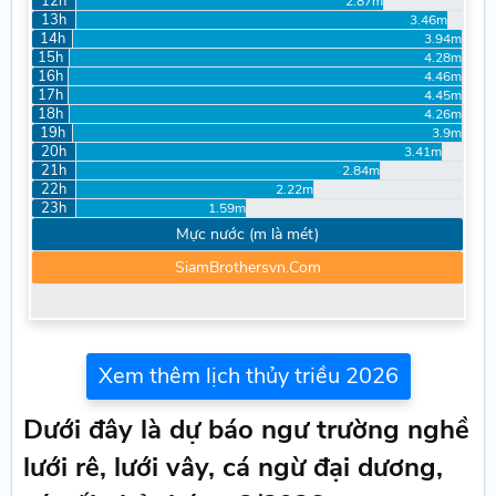
12h
2.87m
13h
3.46m
14h
3.94m
15h
4.28m
16h
4.46m
17h
4.45m
18h
4.26m
19h
3.9m
20h
3.41m
21h
2.84m
22h
2.22m
23h
1.59m
Mực nước (m là mét)
SiamBrothersvn.Com
Xem thêm lịch thủy triều 2026
Dưới đây là dự báo ngư trường nghề
lưới rê, lưới vây, cá ngừ đại dương,