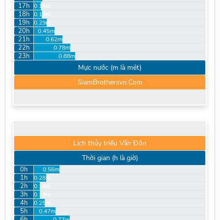
17h
0.16m
18h
0.19m
19h
0.29m
20h
0.45m
21h
0.62m
22h
0.78m
23h
0.88m
Mực nước (m là mét)
SiamBrothersvn.Com
Lịch thủy triều Vân Đồn
Thời gian (h là giờ)
0h
0.56m
1h
0.28m
2h
0.14m
3h
0.14m
4h
0.25m
5h
0.47m
6h
0.77m