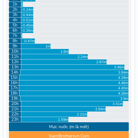
1h
0.07m
2h
-0.24m
3h
-0.44m
4h
-0.51m
5h
-0.45m
6h
-0.26m
7h
0.05m
8h
0.47m
9h
1m
10h
1.6m
11h
2.24m
12h
2.87m
13h
3.46m
14h
3.94m
15h
4.28m
16h
4.46m
17h
4.45m
18h
4.26m
19h
3.9m
20h
3.41m
21h
2.84m
22h
2.22m
23h
1.59m
Mực nước (m là mét)
SiamBrothersvn.Com