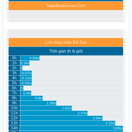
SiamBrothersvn.Com
Lịch thủy triều Đồ Sơn
Thời gian (h là giờ)
0h
0.69m
1h
0.34m
2h
0.09m
3h
-0.07m
4h
-0.11m
5h
-0.05m
6h
0.12m
7h
0.4m
8h
0.8m
9h
1.28m
10h
1.82m
11h
2.37m
12h
2.89m
13h
3.33m
14h
3.69m