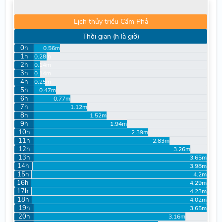
Lịch thủy triều Cẩm Phả
Thời gian (h là giờ)
0h
0.56m
1h
0.28m
2h
0.14m
3h
0.14m
4h
0.25m
5h
0.47m
6h
0.77m
7h
1.12m
8h
1.52m
9h
1.94m
10h
2.39m
11h
2.83m
12h
3.26m
13h
3.65m
14h
3.98m
15h
4.2m
16h
4.29m
17h
4.23m
18h
4.02m
19h
3.65m
20h
3.16m