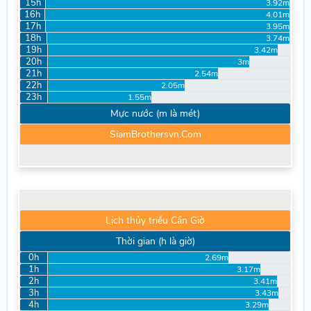
15h
3.92m
16h
4.01m
17h
3.95m
18h
3.74m
19h
3.42m
20h
3m
21h
2.54m
22h
2.05m
23h
1.55m
Mực nước (m là mét)
SiamBrothersvn.Com
Lịch thủy triều Cần Giờ
Thời gian (h là giờ)
0h
2.69m
1h
3.17m
2h
3.41m
3h
3.43m
4h
3.29m