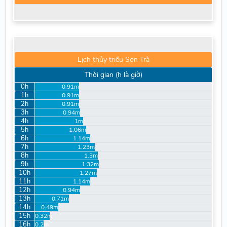
Lịch thủy triều Sơn Trà
Thời gian (h là giờ)
0h
0.91m
1h
0.91m
2h
0.91m
3h
0.94m
4h
1m
5h
1.06m
6h
1.14m
7h
1.23m
8h
1.3m
9h
1.32m
10h
1.27m
11h
1.14m
12h
0.94m
13h
0.71m
14h
0.49m
15h
0.32m
16h
0.2m