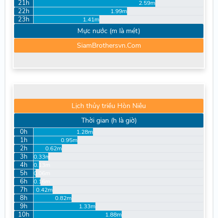
21h
2.59m
22h
1.99m
23h
1.41m
Mực nước (m là mét)
SiamBrothersvn.Com
Lịch thủy triều Hòn Niêu
Thời gian (h là giờ)
0h
1.28m
1h
0.95m
2h
0.62m
3h
0.33m
4h
0.13m
5h
0.06m
6h
0.16m
7h
0.42m
8h
0.82m
9h
1.33m
10h
1.88m