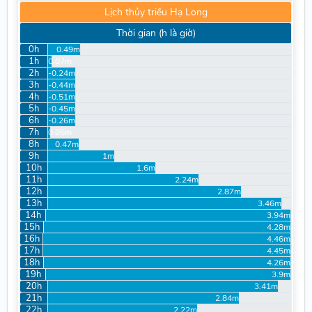
Lịch thủy triều Hạ Long
Thời gian (h là giờ)
0h
0.49m
1h
0.07m
2h
-0.24m
3h
-0.44m
4h
-0.51m
5h
-0.45m
6h
-0.26m
7h
0.05m
8h
0.47m
9h
1m
10h
1.6m
11h
2.24m
12h
2.87m
13h
3.46m
14h
3.94m
15h
4.28m
16h
4.46m
17h
4.45m
18h
4.26m
19h
3.9m
20h
3.41m
21h
2.84m
22h
2.22m