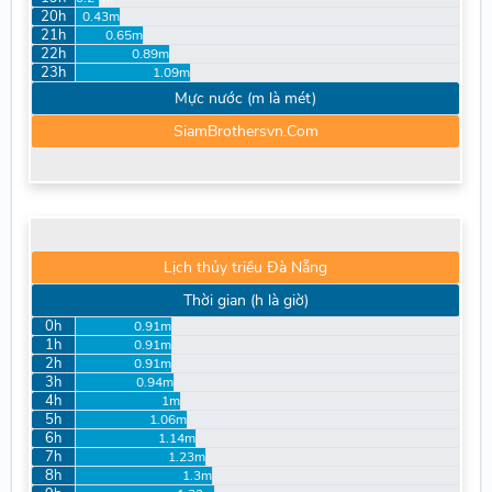
20h
0.43m
21h
0.65m
22h
0.89m
23h
1.09m
Mực nước (m là mét)
SiamBrothersvn.Com
Lịch thủy triều Đà Nẵng
Thời gian (h là giờ)
0h
0.91m
1h
0.91m
2h
0.91m
3h
0.94m
4h
1m
5h
1.06m
6h
1.14m
7h
1.23m
8h
1.3m