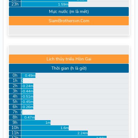
23h
1.59m
Mực nước (m là mét)
SiamBrothersvn.Com
Lịch thủy triều Hòn Gai
Thời gian (h là giờ)
0h
0.49m
1h
0.07m
2h
-0.24m
3h
-0.44m
4h
-0.51m
5h
-0.45m
6h
-0.26m
7h
0.05m
8h
0.47m
9h
1m
10h
1.6m
11h
2.24m