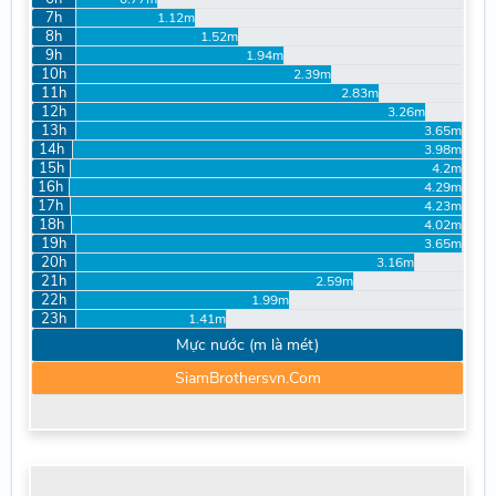
7h
1.12m
8h
1.52m
9h
1.94m
10h
2.39m
11h
2.83m
12h
3.26m
13h
3.65m
14h
3.98m
15h
4.2m
16h
4.29m
17h
4.23m
18h
4.02m
19h
3.65m
20h
3.16m
21h
2.59m
22h
1.99m
23h
1.41m
Mực nước (m là mét)
SiamBrothersvn.Com