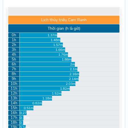
Lịch thủy triều Cam Ranh
Thời gian (h là giờ)
0h
1.37m
1h
1.48m
2h
1.57m
3h
1.66m
4h
1.76m
5h
1.88m
6h
2m
7h
2.1m
8h
2.16m
9h
2.14m
10h
2.03m
11h
1.82m
12h
1.52m
13h
1.18m
14h
0.82m
15h
0.51m
16h
0.27m
17h
0.15m
18h
0.14m
19h
0.24m