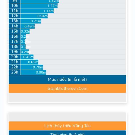
9h
1.32m
10h
1.27m
11h
1.14m
12h
0.94m
13h
0.71m
14h
0.49m
15h
0.32m
16h
0.2m
17h
0.16m
18h
0.19m
19h
0.29m
20h
0.45m
21h
0.62m
22h
0.78m
23h
0.88m
Mực nước (m là mét)
SiamBrothersvn.Com
Lịch thủy triều Vũng Tàu
Thời gian (h là giờ)