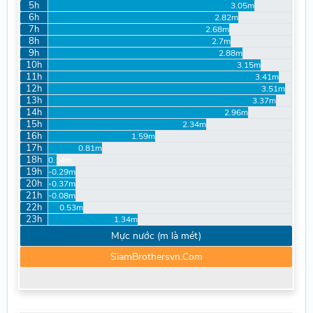
5h
3.05m
6h
2.82m
7h
2.68m
8h
2.7m
9h
2.88m
10h
3.15m
11h
3.41m
12h
3.51m
13h
3.37m
14h
2.96m
15h
2.34m
16h
1.59m
17h
0.81m
18h
0.14m
19h
-0.29m
20h
-0.37m
21h
-0.08m
22h
0.53m
23h
1.34m
Mực nước (m là mét)
SiamBrothersvn.Com