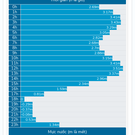
0h
2.69m
1h
3.17m
2h
3.41m
3h
3.43m
4h
3.29m
5h
3.05m
6h
2.82m
7h
2.68m
8h
2.7m
9h
2.88m
10h
3.15m
11h
3.41m
12h
3.51m
13h
3.37m
14h
2.96m
15h
2.34m
16h
1.59m
17h
0.81m
18h
0.14m
19h
-0.29m
20h
-0.37m
21h
-0.08m
22h
0.53m
23h
1.34m
Mực nước (m là mét)