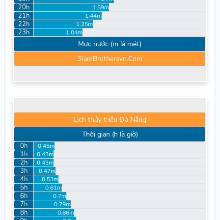
20h
1.59m
21h
1.44m
22h
1.25m
23h
1.04m
Mực nước (m là mét)
SiamBrothersvn.Com
Lịch thủy triều Đà Nẵng
Thời gian (h là giờ)
0h
0.45m
1h
0.43m
2h
0.43m
3h
0.47m
4h
0.53m
5h
0.61m
6h
0.7m
7h
0.79m
8h
0.86m