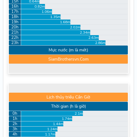
15h
0.64m
16h
0.82m
17h
1.06m
18h
1.35m
19h
1.68m
20h
2.02m
21h
2.34m
22h
2.63m
23h
2.86m
Mực nước (m là mét)
SiamBrothersvn.Com
Lịch thủy triều Cần Giờ
Thời gian (h là giờ)
0h
2.1m
1h
1.74m
2h
1.44m
3h
1.24m
4h
1.17m