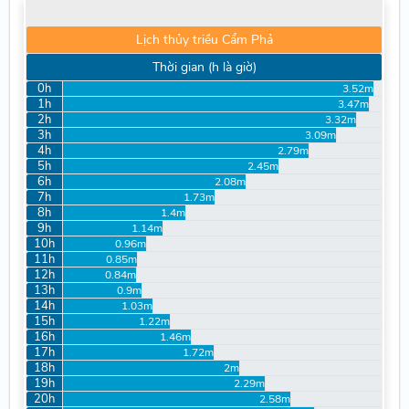
Lịch thủy triều Cẩm Phả
Thời gian (h là giờ)
0h
3.52m
1h
3.47m
2h
3.32m
3h
3.09m
4h
2.79m
5h
2.45m
6h
2.08m
7h
1.73m
8h
1.4m
9h
1.14m
10h
0.96m
11h
0.85m
12h
0.84m
13h
0.9m
14h
1.03m
15h
1.22m
16h
1.46m
17h
1.72m
18h
2m
19h
2.29m
20h
2.58m