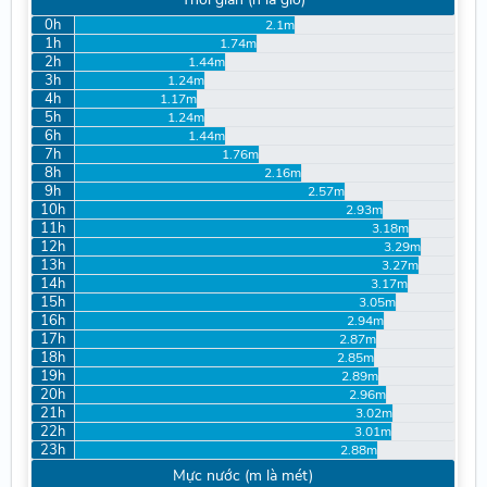
0h
2.1m
1h
1.74m
2h
1.44m
3h
1.24m
4h
1.17m
5h
1.24m
6h
1.44m
7h
1.76m
8h
2.16m
9h
2.57m
10h
2.93m
11h
3.18m
12h
3.29m
13h
3.27m
14h
3.17m
15h
3.05m
16h
2.94m
17h
2.87m
18h
2.85m
19h
2.89m
20h
2.96m
21h
3.02m
22h
3.01m
23h
2.88m
Mực nước (m là mét)