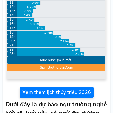
11h
0.96m
12h
0.77m
13h
0.66m
14h
0.63m
15h
0.71m
16h
0.89m
17h
1.15m
18h
1.46m
19h
1.79m
20h
2.11m
21h
2.39m
22h
2.59m
23h
2.72m
Mực nước (m là mét)
SiamBrothersvn.Com
Xem thêm lịch thủy triều 2026
Dưới đây là dự báo ngư trường nghề