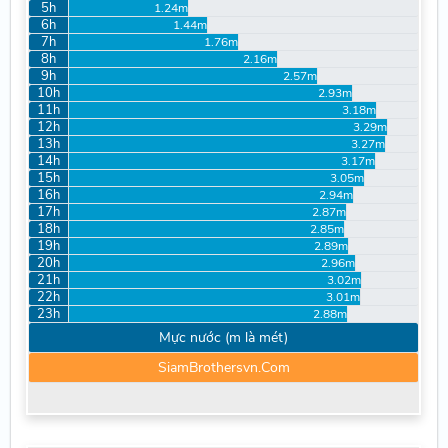
5h
1.24m
6h
1.44m
7h
1.76m
8h
2.16m
9h
2.57m
10h
2.93m
11h
3.18m
12h
3.29m
13h
3.27m
14h
3.17m
15h
3.05m
16h
2.94m
17h
2.87m
18h
2.85m
19h
2.89m
20h
2.96m
21h
3.02m
22h
3.01m
23h
2.88m
Mực nước (m là mét)
SiamBrothersvn.Com