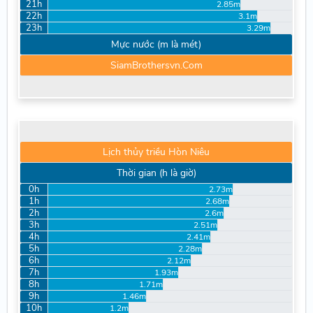
21h
2.85m
22h
3.1m
23h
3.29m
Mực nước (m là mét)
SiamBrothersvn.Com
Lịch thủy triều Hòn Niêu
Thời gian (h là giờ)
0h
2.73m
1h
2.68m
2h
2.6m
3h
2.51m
4h
2.41m
5h
2.28m
6h
2.12m
7h
1.93m
8h
1.71m
9h
1.46m
10h
1.2m