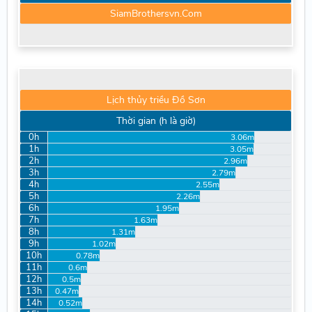
SiamBrothersvn.Com
Lịch thủy triều Đồ Sơn
Thời gian (h là giờ)
0h
3.06m
1h
3.05m
2h
2.96m
3h
2.79m
4h
2.55m
5h
2.26m
6h
1.95m
7h
1.63m
8h
1.31m
9h
1.02m
10h
0.78m
11h
0.6m
12h
0.5m
13h
0.47m
14h
0.52m