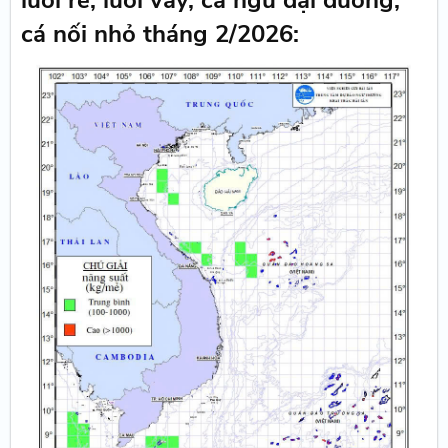
lưới rê, lưới vây, cá ngừ đại dương,
cá nối nhỏ tháng 2/2026: