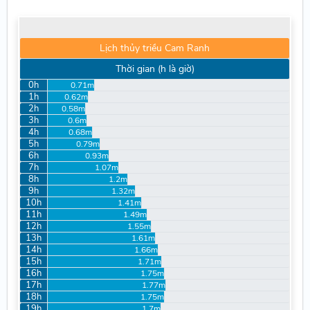
Lịch thủy triều Cam Ranh
Thời gian (h là giờ)
0h
0.71m
1h
0.62m
2h
0.58m
3h
0.6m
4h
0.68m
5h
0.79m
6h
0.93m
7h
1.07m
8h
1.2m
9h
1.32m
10h
1.41m
11h
1.49m
12h
1.55m
13h
1.61m
14h
1.66m
15h
1.71m
16h
1.75m
17h
1.77m
18h
1.75m
19h
1.7m