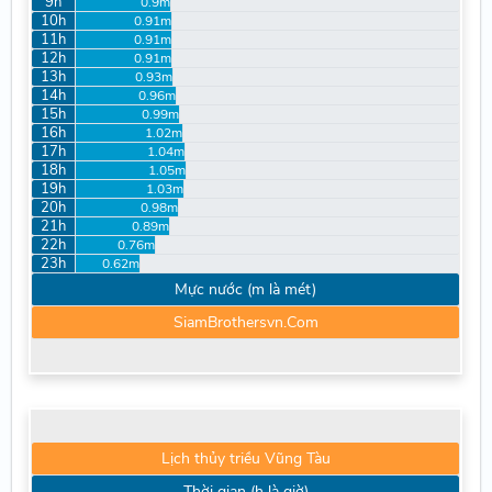
9h
0.9m
10h
0.91m
11h
0.91m
12h
0.91m
13h
0.93m
14h
0.96m
15h
0.99m
16h
1.02m
17h
1.04m
18h
1.05m
19h
1.03m
20h
0.98m
21h
0.89m
22h
0.76m
23h
0.62m
Mực nước (m là mét)
SiamBrothersvn.Com
Lịch thủy triều Vũng Tàu
Thời gian (h là giờ)