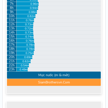
7h
0.96m
8h
0.94m
9h
0.88m
10h
0.82m
11h
0.76m
12h
0.73m
13h
0.72m
14h
0.73m
15h
0.74m
16h
0.76m
17h
0.78m
18h
0.78m
19h
0.75m
20h
0.69m
21h
0.62m
22h
0.54m
23h
0.49m
Mực nước (m là mét)
SiamBrothersvn.Com