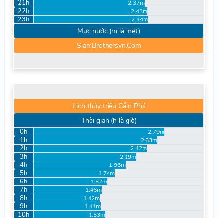
21h
2.37m
22h
2.43m
23h
2.44m
Mực nước (m là mét)
SiamBrothersvn.Com
Lịch thủy triều Cẩm Phả
Thời gian (h là giờ)
0h
2.79m
1h
2.63m
2h
2.42m
3h
2.19m
4h
1.96m
5h
1.74m
6h
1.57m
7h
1.46m
8h
1.42m
9h
1.44m
10h
1.53m