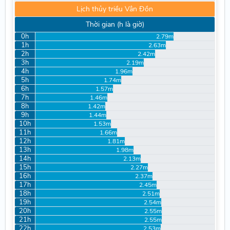
Lịch thủy triều Vân Đồn
Thời gian (h là giờ)
0h
2.79m
1h
2.63m
2h
2.42m
3h
2.19m
4h
1.96m
5h
1.74m
6h
1.57m
7h
1.46m
8h
1.42m
9h
1.44m
10h
1.53m
11h
1.66m
12h
1.81m
13h
1.98m
14h
2.13m
15h
2.27m
16h
2.37m
17h
2.45m
18h
2.51m
19h
2.54m
20h
2.55m
21h
2.55m
22h
2.53m