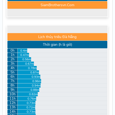
SiamBrothersvn.Com
Lịch thủy triều Đà Nẵng
Thời gian (h là giờ)
0h
0.4m
1h
0.47m
2h
0.56m
3h
0.67m
4h
0.78m
5h
0.87m
6h
0.93m
7h
0.96m
8h
0.94m
9h
0.88m
10h
0.82m
11h
0.76m
12h
0.73m
13h
0.72m
14h
0.73m