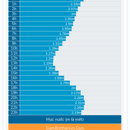
1h
2.16m
2h
2.07m
3h
2m
4h
1.95m
5h
1.9m
6h
1.85m
7h
1.76m
8h
1.65m
9h
1.52m
10h
1.39m
11h
1.27m
12h
1.2m
13h
1.19m
14h
1.26m
15h
1.39m
16h
1.58m
17h
1.79m
18h
2m
19h
2.17m
20h
2.28m
21h
2.31m
22h
2.28m
23h
2.19m
Mực nước (m là mét)
SiamBrothersvn.Com