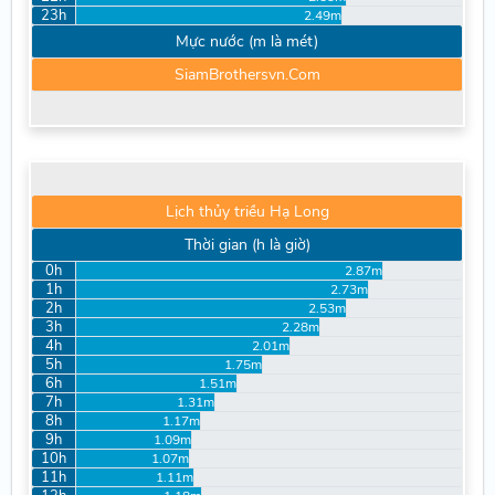
23h
2.49m
Mực nước (m là mét)
SiamBrothersvn.Com
Lịch thủy triều Hạ Long
Thời gian (h là giờ)
0h
2.87m
1h
2.73m
2h
2.53m
3h
2.28m
4h
2.01m
5h
1.75m
6h
1.51m
7h
1.31m
8h
1.17m
9h
1.09m
10h
1.07m
11h
1.11m