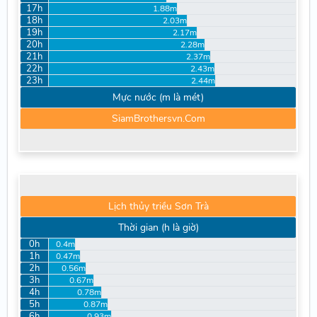
17h
1.88m
18h
2.03m
19h
2.17m
20h
2.28m
21h
2.37m
22h
2.43m
23h
2.44m
Mực nước (m là mét)
SiamBrothersvn.Com
Lịch thủy triều Sơn Trà
Thời gian (h là giờ)
0h
0.4m
1h
0.47m
2h
0.56m
3h
0.67m
4h
0.78m
5h
0.87m
6h
0.93m