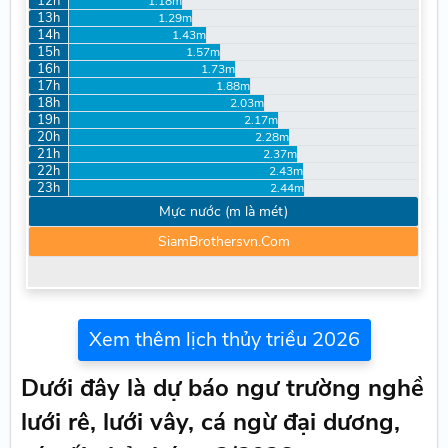
12h
1.18m
13h
1.29m
14h
1.43m
15h
1.57m
16h
1.73m
17h
1.88m
18h
2.03m
19h
2.17m
20h
2.28m
21h
2.37m
22h
2.43m
23h
2.44m
Mực nước (m là mét)
SiamBrothersvn.Com
Xem thêm lịch thủy triều 2026
Dưới đây là dự báo ngư trường nghề
lưới rê, lưới vây, cá ngừ đại dương,