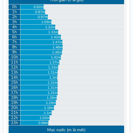
0h
0.82m
1h
0.87m
2h
0.97m
3h
1.09m
4h
1.22m
5h
1.33m
6h
1.42m
7h
1.47m
8h
1.48m
9h
1.46m
10h
1.42m
11h
1.37m
12h
1.33m
13h
1.31m
14h
1.3m
15h
1.31m
16h
1.31m
17h
1.31m
18h
1.28m
19h
1.24m
20h
1.18m
21h
1.1m
22h
1.03m
23h
0.99m
Mực nước (m là mét)