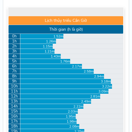
Lịch thủy triều Cần Giờ
Thời gian (h là giờ)
0h
1.52m
1h
1.26m
2h
1.15m
3h
1.21m
4h
1.43m
5h
1.76m
6h
2.17m
7h
2.58m
8h
2.94m
9h
3.18m
10h
3.22m
11h
3.09m
12h
2.81m
13h
2.49m
14h
2.22m
15h
2.03m
16h
1.95m
17h
1.98m
18h
2.08m
19h
2.25m