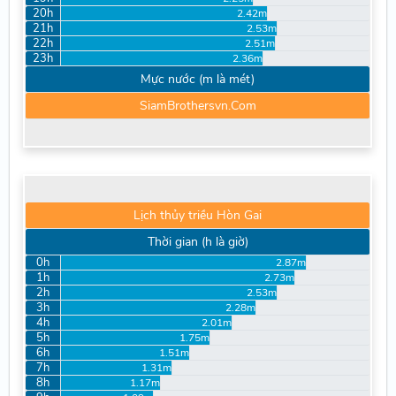
20h
2.42m
21h
2.53m
22h
2.51m
23h
2.36m
Mực nước (m là mét)
SiamBrothersvn.Com
Lịch thủy triều Hòn Gai
Thời gian (h là giờ)
0h
2.87m
1h
2.73m
2h
2.53m
3h
2.28m
4h
2.01m
5h
1.75m
6h
1.51m
7h
1.31m
8h
1.17m