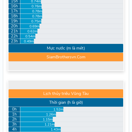
15h
0.74m
16h
0.76m
17h
0.78m
18h
0.78m
19h
0.75m
20h
0.69m
21h
0.62m
22h
0.54m
23h
0.49m
Mực nước (m là mét)
SiamBrothersvn.Com
Lịch thủy triều Vũng Tàu
Thời gian (h là giờ)
0h
1.52m
1h
1.26m
2h
1.15m
3h
1.21m
4h
1.43m