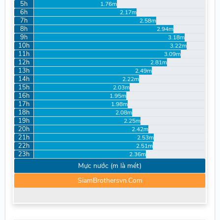
5h
1.76m
6h
2.17m
7h
2.58m
8h
2.94m
9h
3.18m
10h
3.22m
11h
3.09m
12h
2.81m
13h
2.49m
14h
2.22m
15h
2.03m
16h
1.95m
17h
1.98m
18h
2.08m
19h
2.25m
20h
2.42m
21h
2.53m
22h
2.51m
23h
2.36m
Mực nước (m là mét)
SiamBrothersvn.Com