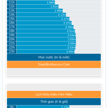
11h
1.66m
12h
1.81m
13h
1.98m
14h
2.13m
15h
2.27m
16h
2.37m
17h
2.45m
18h
2.51m
19h
2.54m
20h
2.55m
21h
2.55m
22h
2.53m
23h
2.49m
Mực nước (m là mét)
SiamBrothersvn.Com
Lịch thủy triều Hòn Niêu
Thời gian (h là giờ)
0h
2.27m