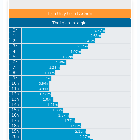
Lịch thủy triều Đồ Sơn
Thời gian (h là giờ)
0h
2.77m
1h
2.63m
2h
2.43m
3h
2.21m
4h
1.97m
5h
1.72m
6h
1.49m
7h
1.28m
8h
1.11m
9h
1m
10h
0.94m
11h
0.94m
12h
0.98m
13h
1.07m
14h
1.21m
15h
1.38m
16h
1.57m
17h
1.77m
18h
1.96m
19h
2.13m
20h
2.27m