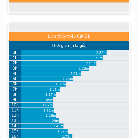
Lịch thủy triều Cát Bà
Thời gian (h là giờ)
0h
2.87m
1h
2.73m
2h
2.53m
3h
2.28m
4h
2.01m
5h
1.75m
6h
1.51m
7h
1.31m
8h
1.17m
9h
1.09m
10h
1.07m
11h
1.11m
12h
1.18m
13h
1.29m
14h
1.43m
15h
1.57m
16h
1.73m