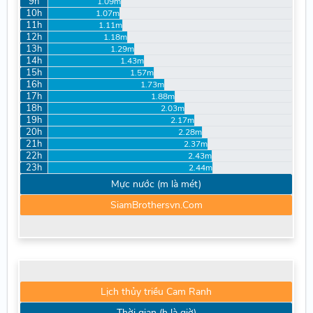
9h
1.09m
10h
1.07m
11h
1.11m
12h
1.18m
13h
1.29m
14h
1.43m
15h
1.57m
16h
1.73m
17h
1.88m
18h
2.03m
19h
2.17m
20h
2.28m
21h
2.37m
22h
2.43m
23h
2.44m
Mực nước (m là mét)
SiamBrothersvn.Com
Lịch thủy triều Cam Ranh
Thời gian (h là giờ)