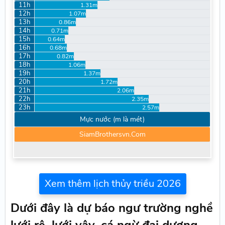
11h
1.31m
12h
1.07m
13h
0.86m
14h
0.71m
15h
0.64m
16h
0.68m
17h
0.82m
18h
1.06m
19h
1.37m
20h
1.72m
21h
2.06m
22h
2.35m
23h
2.57m
Mực nước (m là mét)
SiamBrothersvn.Com
Xem thêm lịch thủy triều 2026
Dưới đây là dự báo ngư trường nghề