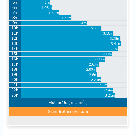
5h
1m
6h
1.06m
7h
1.31m
8h
1.73m
9h
2.24m
10h
2.75m
11h
3.15m
12h
3.38m
13h
3.41m
14h
3.3m
15h
3.09m
16h
2.86m
17h
2.67m
18h
2.57m
19h
2.6m
20h
2.74m
21h
2.95m
22h
3.14m
23h
3.21m
Mực nước (m là mét)
SiamBrothersvn.Com