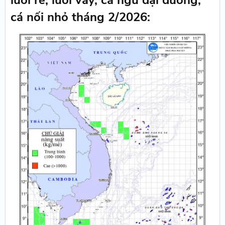
lưới rê, lưới vây, cá ngừ đại dương,
cá nối nhỏ tháng 2/2026: