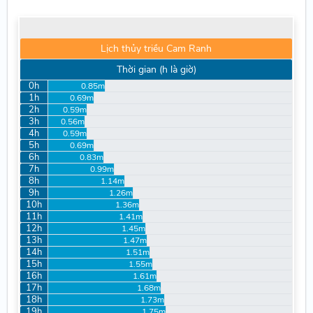
Lịch thủy triều Cam Ranh
Thời gian (h là giờ)
0h
0.85m
1h
0.69m
2h
0.59m
3h
0.56m
4h
0.59m
5h
0.69m
6h
0.83m
7h
0.99m
8h
1.14m
9h
1.26m
10h
1.36m
11h
1.41m
12h
1.45m
13h
1.47m
14h
1.51m
15h
1.55m
16h
1.61m
17h
1.68m
18h
1.73m
19h
1.75m