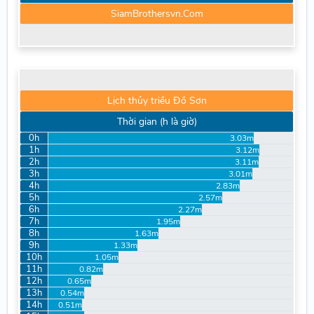
SiamBrothersvn.Com
Lịch thủy triều Đồ Sơn
Thời gian (h là giờ)
0h
3.03m
1h
3.12m
2h
3.11m
3h
3.01m
4h
2.83m
5h
2.57m
6h
2.27m
7h
1.95m
8h
1.63m
9h
1.33m
10h
1.05m
11h
0.82m
12h
0.65m
13h
0.54m
14h
0.51m