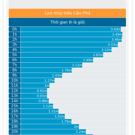
Lịch thủy triều Cẩm Phả
Thời gian (h là giờ)
0h
3.43m
1h
3.49m
2h
3.46m
3h
3.33m
4h
3.12m
5h
2.83m
6h
2.49m
7h
2.12m
8h
1.76m
9h
1.43m
10h
1.17m
11h
1m
12h
0.91m
13h
0.91m
14h
0.98m
15h
1.12m
16h
1.31m
17h
1.52m
18h
1.75m
19h
2m
20h
2.24m