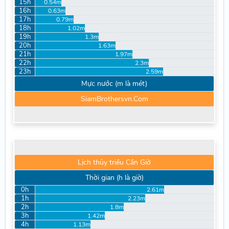
15h
0.54m
16h
0.63m
17h
0.79m
18h
1.02m
19h
1.3m
20h
1.63m
21h
1.97m
22h
2.3m
23h
2.59m
Mực nước (m là mét)
SiamBrothersvn.Com
Lịch thủy triều Cần Giờ
Thời gian (h là giờ)
0h
2.61m
1h
2.23m
2h
1.8m
3h
1.42m
4h
1.13m