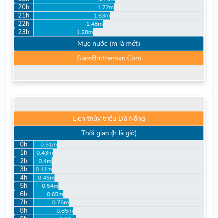
20h
1.72m
21h
1.63m
22h
1.48m
23h
1.28m
Mực nước (m là mét)
SiamBrothersvn.Com
Lịch thủy triều Đà Nẵng
Thời gian (h là giờ)
0h
0.51m
1h
0.43m
2h
0.4m
3h
0.41m
4h
0.46m
5h
0.54m
6h
0.65m
7h
0.76m
8h
0.85m