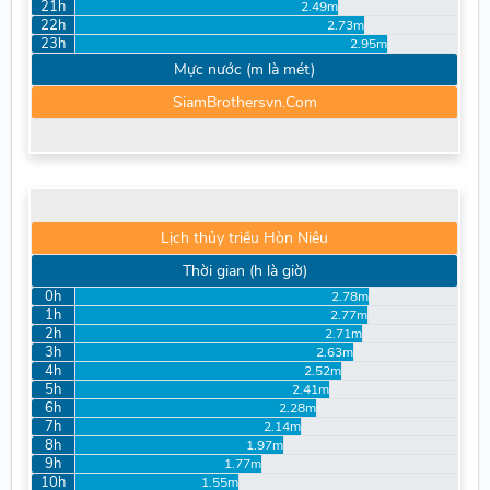
21h
2.49m
22h
2.73m
23h
2.95m
Mực nước (m là mét)
SiamBrothersvn.Com
Lịch thủy triều Hòn Niêu
Thời gian (h là giờ)
0h
2.78m
1h
2.77m
2h
2.71m
3h
2.63m
4h
2.52m
5h
2.41m
6h
2.28m
7h
2.14m
8h
1.97m
9h
1.77m
10h
1.55m