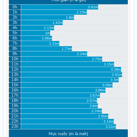
0h
2.61m
1h
2.23m
2h
1.8m
3h
1.42m
4h
1.13m
5h
1m
6h
1.06m
7h
1.31m
8h
1.73m
9h
2.24m
10h
2.75m
11h
3.15m
12h
3.38m
13h
3.41m
14h
3.3m
15h
3.09m
16h
2.86m
17h
2.67m
18h
2.57m
19h
2.6m
20h
2.74m
21h
2.95m
22h
3.14m
23h
3.21m
Mực nước (m là mét)