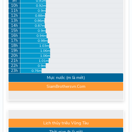
9h
0.91m
10h
0.92m
11h
0.9m
12h
0.88m
13h
0.86m
14h
0.87m
15h
0.9m
16h
0.94m
17h
0.98m
18h
1.03m
19h
1.06m
20h
1.06m
21h
1.01m
22h
0.9m
23h
0.76m
Mực nước (m là mét)
SiamBrothersvn.Com
Lịch thủy triều Vũng Tàu
Thời gian (h là giờ)