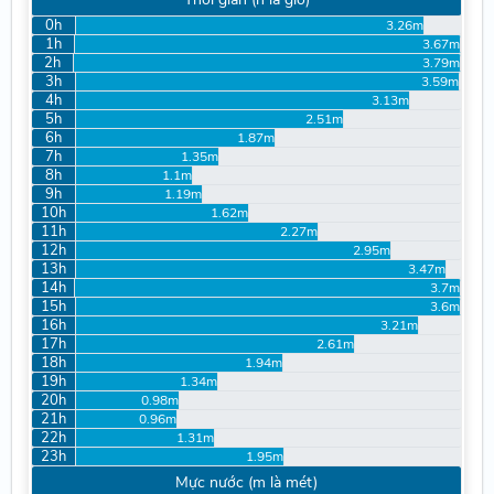
0h
3.26m
1h
3.67m
2h
3.79m
3h
3.59m
4h
3.13m
5h
2.51m
6h
1.87m
7h
1.35m
8h
1.1m
9h
1.19m
10h
1.62m
11h
2.27m
12h
2.95m
13h
3.47m
14h
3.7m
15h
3.6m
16h
3.21m
17h
2.61m
18h
1.94m
19h
1.34m
20h
0.98m
21h
0.96m
22h
1.31m
23h
1.95m
Mực nước (m là mét)