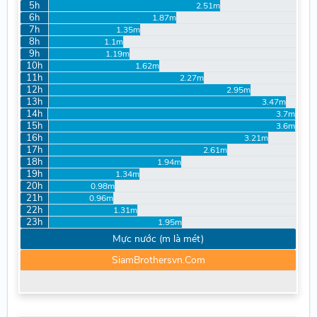
5h
2.51m
6h
1.87m
7h
1.35m
8h
1.1m
9h
1.19m
10h
1.62m
11h
2.27m
12h
2.95m
13h
3.47m
14h
3.7m
15h
3.6m
16h
3.21m
17h
2.61m
18h
1.94m
19h
1.34m
20h
0.98m
21h
0.96m
22h
1.31m
23h
1.95m
Mực nước (m là mét)
SiamBrothersvn.Com