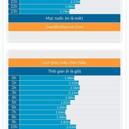
21h
2.17m
22h
1.98m
23h
1.79m
Mực nước (m là mét)
SiamBrothersvn.Com
Lịch thủy triều Hòn Niêu
Thời gian (h là giờ)
0h
1.96m
1h
2.12m
2h
2.16m
3h
2.11m
4h
1.98m
5h
1.82m
6h
1.69m
7h
1.64m
8h
1.68m
9h
1.82m
10h
2.03m