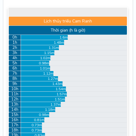
Lịch thủy triều Cam Ranh
Thời gian (h là giờ)
0h
1.6m
1h
1.48m
2h
1.31m
3h
1.15m
4h
1.02m
5h
0.98m
6h
1.01m
7h
1.12m
8h
1.27m
9h
1.43m
10h
1.54m
11h
1.57m
12h
1.51m
13h
1.37m
14h
1.18m
15h
0.98m
16h
0.81m
17h
0.73m
18h
0.73m
19h
0.83m