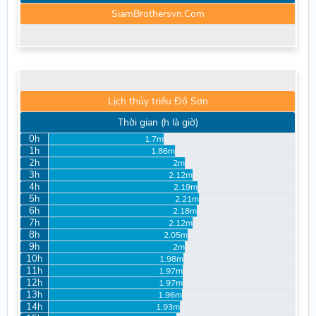
SiamBrothersvn.Com
Lịch thủy triều Đồ Sơn
Thời gian (h là giờ)
0h
1.7m
1h
1.86m
2h
2m
3h
2.12m
4h
2.19m
5h
2.21m
6h
2.18m
7h
2.12m
8h
2.05m
9h
2m
10h
1.98m
11h
1.97m
12h
1.97m
13h
1.96m
14h
1.93m