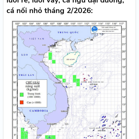
lưới rê, lưới vây, cá ngừ đại dương,
cá nối nhỏ tháng 2/2026: