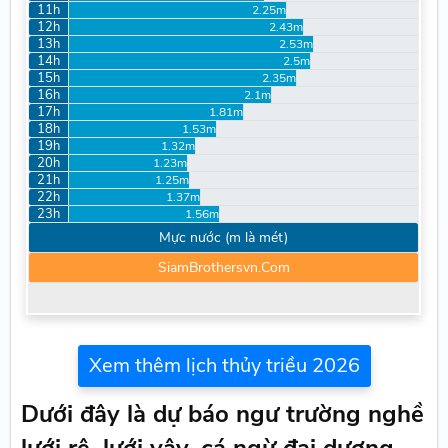
11h
2.25m
12h
2.43m
13h
2.53m
14h
2.5m
15h
2.35m
16h
2.1m
17h
1.81m
18h
1.53m
19h
1.32m
20h
1.23m
21h
1.25m
22h
1.37m
23h
1.56m
Mực nước (m là mét)
SiamBrothersvn.Com
Xem thêm lịch thủy triều 2026
Dưới đây là dự báo ngư trường nghề