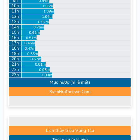
9h
0.94m
10h
1.05m
11h
1.09m
12h
1.04m
13h
0.92m
14h
0.76m
15h
0.62m
16h
0.51m
17h
0.46m
18h
0.47m
19h
0.55m
20h
0.67m
21h
0.81m
22h
0.95m
23h
1.03m
Mực nước (m là mét)
SiamBrothersvn.Com
Lịch thủy triều Vũng Tàu
Thời gian (h là giờ)