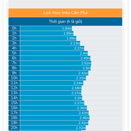
Lịch thủy triều Cẩm Phả
Thời gian (h là giờ)
0h
1.84m
1h
1.89m
2h
1.99m
3h
2.13m
4h
2.27m
5h
2.4m
6h
2.49m
7h
2.52m
8h
2.5m
9h
2.42m
10h
2.33m
11h
2.24m
12h
2.18m
13h
2.17m
14h
2.2m
15h
2.27m
16h
2.36m
17h
2.43m
18h
2.46m
19h
2.42m
20h
2.32m