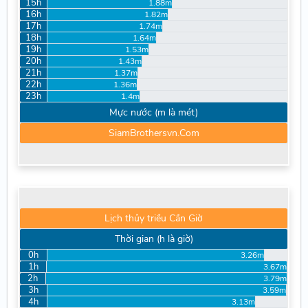
15h
1.88m
16h
1.82m
17h
1.74m
18h
1.64m
19h
1.53m
20h
1.43m
21h
1.37m
22h
1.36m
23h
1.4m
Mực nước (m là mét)
SiamBrothersvn.Com
Lịch thủy triều Cần Giờ
Thời gian (h là giờ)
0h
3.26m
1h
3.67m
2h
3.79m
3h
3.59m
4h
3.13m