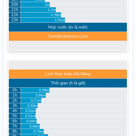
20h
1m
21h
1.2m
22h
1.38m
23h
1.51m
Mực nước (m là mét)
SiamBrothersvn.Com
Lịch thủy triều Đà Nẵng
Thời gian (h là giờ)
0h
0.99m
1h
0.86m
2h
0.71m
3h
0.59m
4h
0.52m
5h
0.51m
6h
0.56m
7h
0.66m
8h
0.79m