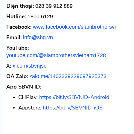
Điện thoại:
028 39 912 889
Hotline:
1800 6129
Facebook:
www.facebook.com/siambrothersvn
Email:
info@sbg.vn
YouTube:
youtube.com/@siambrothersvietnam1728
X:
x.com/sbvnjsc
OA Zalo:
zalo.me/1402339229697925373
App SBVN ID:
CHPlay:
https://bit.ly/SBVNID-Android
Appstore:
https://bit.ly/SBVNID-iOS​