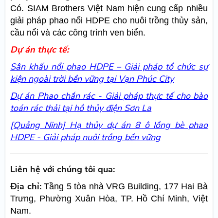
Có. SIAM Brothers Việt Nam hiện cung cấp nhiều
giải pháp phao nổi HDPE cho nuôi trồng thủy sản,
cầu nổi và các công trình ven biển.
Dự án thực tế:
Sân khấu nổi phao HDPE – Giải pháp tổ chức sự
kiện ngoài trời bền vững tại Vạn Phúc City
Dự án Phao chắn rác - Giải pháp thực tế cho bào
toán rác thải tại hồ thủy điện Sơn La
[Quảng Ninh] Hạ thủy dự án 8 ô lồng bè phao
HDPE - Giải pháp nuôi trồng bền vững
Liên hệ với chúng tôi qua:
Địa chỉ:
Tầng 5 tòa nhà VRG Building, 177 Hai Bà
Trưng, Phường Xuân Hòa, TP. Hồ Chí Minh, Việt
Nam.