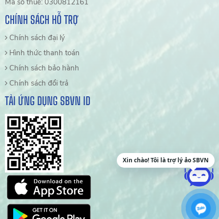
Mã số thuế: 0300812161
CHÍNH SÁCH HỖ TRỢ
Chính sách đại lý
Hình thức thanh toán
Chính sách bảo hành
Chính sách đổi trả
TẢI ỨNG DỤNG SBVN ID
Xin chào! Tôi là trợ lý ảo SBVN