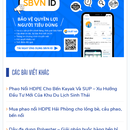
CÁC BÀI VIẾT KHÁC
Phao Nổi HDPE Cho Bến Kayak Và SUP – Xu Hướng
Đầu Tư Mới Của Khu Du Lịch Sinh Thái
Mua phao nổi HDPE Hải Phòng cho lồng bè, cầu phao,
bến nổi
Dây đa dụng Polyester – Giải pháp buộc hàng bền bỉ