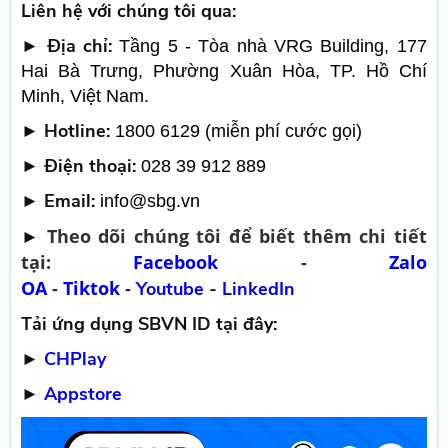
Liên hệ với chúng tôi qua:
► Địa chỉ:
Tầng 5 - Tòa nhà VRG Building, 177
Hai Bà Trưng, Phường Xuân Hòa, TP. Hồ Chí
Minh, Việt Nam.
► Hotline:
1800 6129 (miễn phí cước gọi)
► Điện thoại:
028 39 912 889
► Email:
info@sbg.vn
Theo dõi chúng tôi để biết thêm chi tiết
►
tại:
Facebook
-
Zalo
OA
-
Tiktok
-
Youtube
-
LinkedIn
Tải ứng dụng SBVN ID tại đây:
►
CHPlay
►
Appstore