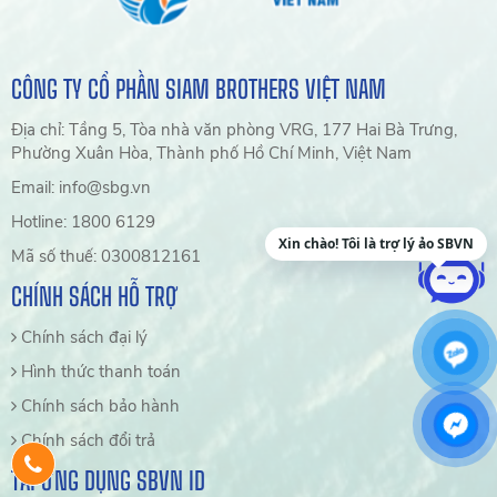
CÔNG TY CỔ PHẦN SIAM BROTHERS VIỆT NAM
Địa chỉ: Tầng 5, Tòa nhà văn phòng VRG, 177 Hai Bà Trưng,
Phường Xuân Hòa, Thành phố Hồ Chí Minh, Việt Nam
Email: info@sbg.vn
Hotline: 1800 6129
Xin chào! Tôi là trợ lý ảo SBVN
Mã số thuế: 0300812161
CHÍNH SÁCH HỖ TRỢ
Chính sách đại lý
Hình thức thanh toán
Chính sách bảo hành
Chính sách đổi trả
TẢI ỨNG DỤNG SBVN ID