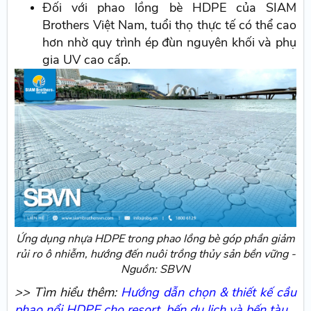
Đối với phao lồng bè HDPE của SIAM
Brothers Việt Nam, tuổi thọ thực tế có thể cao
hơn nhờ quy trình ép đùn nguyên khối và phụ
gia UV cao cấp.
Ứng dụng nhựa HDPE trong phao lồng bè góp phần giảm
rủi ro ô nhiễm, hướng đến nuôi trồng thủy sản bền vững -
Nguồn: SBVN
>> Tìm hiểu thêm:
Hướng dẫn chọn & thiết kế cầu
phao nổi HDPE cho resort, bến du lịch và bến tàu