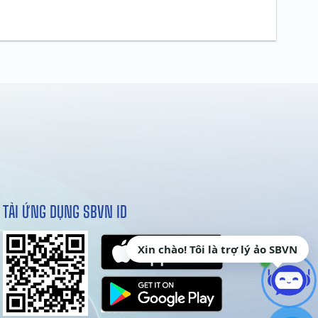
TẢI ỨNG DỤNG SBVN ID
Xin chào! Tôi là trợ lý ảo SBVN