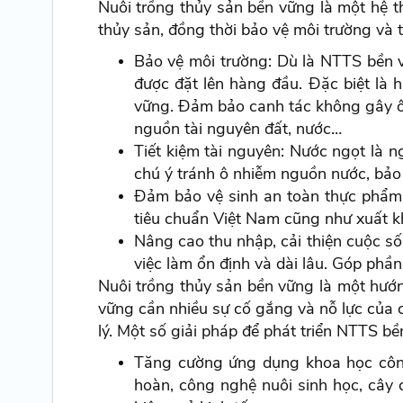
Nuôi trồng thủy sản bền vững là một hệ t
thủy sản, đồng thời bảo vệ môi trường và 
Bảo vệ môi trường: Dù là NTTS bền vữ
được đặt lên hàng đầu. Đặc biệt là
vững. Đảm bảo canh tác không gây ô n
nguồn tài nguyên đất, nước…
Tiết kiệm tài nguyên: Nước ngọt là 
chú ý tránh ô nhiễm nguồn nước, bảo
Đảm bảo vệ sinh an toàn thực phẩm:
tiêu chuẩn Việt Nam cũng như xuất k
Nâng cao thu nhập, cải thiện cuộc số
việc làm ổn định và dài lâu. Góp phầ
Nuôi trồng thủy sản bền vững là một hướn
vững cần nhiều sự cố gắng và nỗ lực của c
lý. Một số giải pháp để phát triển NTTS b
Tăng cường ứng dụng khoa học công
hoàn, công nghệ nuôi sinh học, cây c