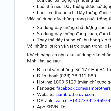
của các loài động vật hoang dã.
Lưới thả neo: Dây thừng được sử dụng
Lưới kéo thu hoạch: Dây thừng được s
Việc sử dụng dây thừng trong nuôi trồng 
Sử dụng dây thừng chất lượng cao, c
Sử dụng dây thừng đúng cách, đảm b
Thay thế dây thừng cũ, hư hỏng kịp t
Với những lợi ích và vai trò quan trọng, d
Khách hàng có nhu cầu sử dụng sản phẩm d
kênh liên lạc sau:
Địa chỉ văn phòng: Số 177 Hai Bà Tr
Điện thoại: (028) 38 912 889
Hotline: 1800 6129 (miễn phí cước g
Fanpage:
facebook.com/siambrother
Website:
siambrothersvn.com
OA Zalo:
zalo.me/1402339229697
App SBVN ID: