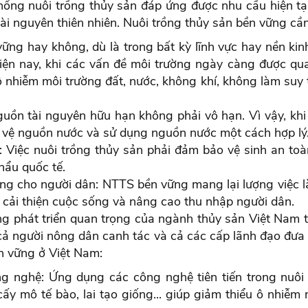
hống nuôi trồng thủy sản đáp ứng được nhu cầu hiện tạ
tài nguyên thiên nhiên. Nuôi trồng thủy sản bền vững cần
ng hay không, dù là trong bất kỳ lĩnh vực hay nền kinh
 hiện nay, khi các vấn đề môi trường ngày càng được q
hiễm môi trường đất, nước, không khí, không làm suy th
nguồn tài nguyên hữu hạn không phải vô hạn. Vì vậy, k
 vệ nguồn nước và sử dụng nguồn nước một cách hợp lý
 Việc nuôi trồng thủy sản phải đảm bảo vệ sinh an t
hẩu quốc tế.
ng cho người dân: NTTS bền vững mang lại lượng việc là
n cải thiện cuộc sống và nâng cao thu nhập người dân.
g phát triển quan trọng của ngành thủy sản Việt Nam tr
ả người nông dân canh tác và cả các cấp lãnh đạo đưa r
ền vững ở Việt Nam:
 nghệ: Ứng dụng các công nghệ tiên tiến trong nuôi 
ấy mô tế bào, lai tạo giống... giúp giảm thiểu ô nhiễm