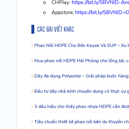
o CHPlay:
https://bit.ly/SBVNID-An
o Appstore:
https://bit.ly/SBVNID-i
CÁC BÀI VIẾT KHÁC
Phao Nổi HDPE Cho Bến Kayak Và SUP – Xu H
Mua phao nổi HDPE Hải Phòng cho lồng bè, c
Dây đa dụng Polyester – Giải pháp buộc hàng b
Đầu tư dây nhà kính chuyên dụng có thực sự g
3 dấu hiệu cho thấy phao nhựa HDPE cần đượ
Tiêu chuẩn thiết kế phao nổi bến du thuyền c