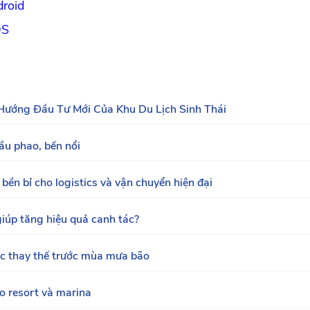
droid
OS
ướng Đầu Tư Mới Của Khu Du Lịch Sinh Thái
ầu phao, bến nổi
ền bỉ cho logistics và vận chuyển hiện đại
iúp tăng hiệu quả canh tác?
c thay thế trước mùa mưa bão
ho resort và marina