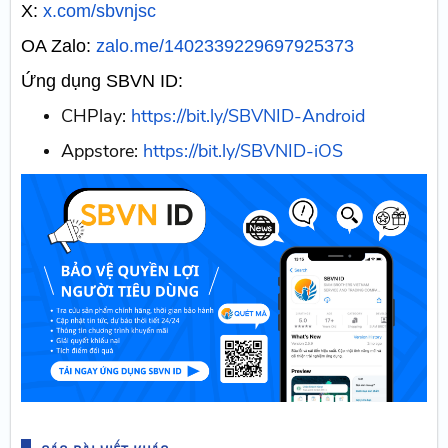
X:
x.com/sbvnjsc
OA Zalo:
zalo.me/1402339229697925373
Ứng dụng SBVN ID:
CHPlay:
https://bit.ly/SBVNID-Android
Appstore:
https://bit.ly/SBVNID-iOS