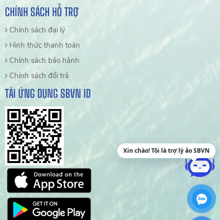
CHÍNH SÁCH HỖ TRỢ
Chính sách đại lý
Hình thức thanh toán
Chính sách bảo hành
Chính sách đổi trả
TẢI ỨNG DỤNG SBVN ID
Xin chào! Tôi là trợ lý ảo SBVN