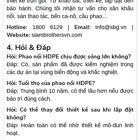
thiết kế trọn gói.
Từ khảo sát, thiết kế, lắp đặt đến
bảo hành. Chúng tôi nhận tư vấn cho sân khấu
nổi, sàn thao tác, bến ca-nô, cầu phao…
Hotline:
Email:
1800 6129 |
info@sbg.vn |
Website:
siambrothersvn.com
4. Hỏi & Đáp
Hỏi: Phao nổi HDPE chịu được sóng lớn không?
Đáp: Có, sản phẩm đã được kiểm nghiệm trong
các dự án tại vùng biển động và khắc nghiệt.
Hỏi: Tuổi thọ của phao nổi HDPE?
Đáp: Trung bình 10 năm, có thể lâu hơn nếu được
bảo trì đúng cách.
Hỏi: Có thể thay đổi thiết kế sau khi lắp đặt
không?
Đáp: Hoàn toàn có thể nhờ thiết kế mô-đun linh
hoạt.