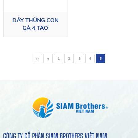
DÂY THỪNG CON
GÀ 4 TAO
««
«
1
2
3
4
5
CÔNG TY CỔ PHẦN SIAM BROTHERS VIỆT NAM