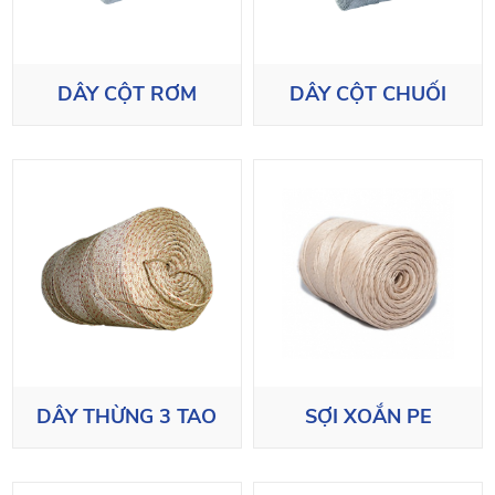
DÂY CỘT RƠM
DÂY CỘT CHUỐI
DÂY THỪNG 3 TAO
SỢI XOẮN PE