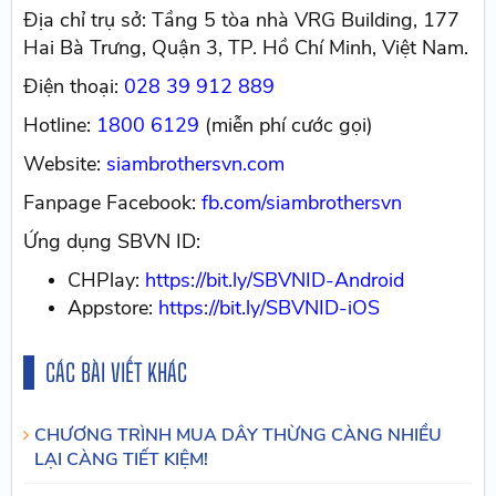
Địa chỉ trụ sở: Tầng 5 tòa nhà VRG Building, 177
Hai Bà Trưng, Quận 3, TP. Hồ Chí Minh, Việt Nam.
Điện thoại:
028 39 912 889
Hotline:
1800 6129
(miễn phí cước gọi)
Website:
siambrothersvn.com
Fanpage Facebook:
fb.com/siambrothersvn
Ứng dụng SBVN ID:
CHPlay:
https://bit.ly/SBVNID-Android
Appstore:
https://bit.ly/SBVNID-iOS
CÁC BÀI VIẾT KHÁC
CHƯƠNG TRÌNH MUA DÂY THỪNG CÀNG NHIỀU
LẠI CÀNG TIẾT KIỆM!