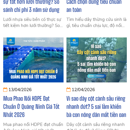
sự tốt hơn lưới thường? So
Cách chọn đúng tiêu chuẩn
sánh chi phí 3 năm sử dụng
an toàn
Lưới nhựa siêu bền có thực sự
Tìm hiểu dây thừng cứu sinh là
tiết kiệm hơn lưới thường? So
gì, tiêu chuẩn chịu lực, độ nổi
sánh chi phí 3 năm, độ bền,
và cách chọn đúng loại cho
hiệu quả thực tế. Cùng SIAM
ngư nghiệp, cứu hộ, công
Brothers VN xem ngay trước
trình. Hướng dẫn chi tiết từ
khi mua!
chuyên gia.
13/04/2026
12/04/2026
Mua Phao Nổi HDPE Đạt
Vì sao dây cột cành sầu riêng
Chuẩn Ở Quảng Ninh Giá Tốt
nhanh đứt? 5 sai lầm khiến
Nhất 2026
bà con nông dân mất tiền oan
Mua phao nổi HDPE đạt chuẩn
Dây cột cành sầu riêng nhanh