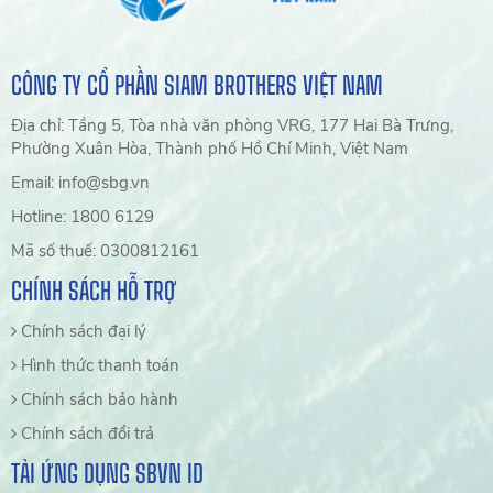
CÔNG TY CỔ PHẦN SIAM BROTHERS VIỆT NAM
Địa chỉ: Tầng 5, Tòa nhà văn phòng VRG, 177 Hai Bà Trưng,
Phường Xuân Hòa, Thành phố Hồ Chí Minh, Việt Nam
Email: info@sbg.vn
Hotline: 1800 6129
Mã số thuế: 0300812161
CHÍNH SÁCH HỖ TRỢ
Chính sách đại lý
Hình thức thanh toán
Chính sách bảo hành
Chính sách đổi trả
TẢI ỨNG DỤNG SBVN ID