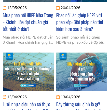
13/05/2026
20/04/2026
Mua phao nổi HDPE Nha Trang
Phao nổi lắp ghép HDPE với
- Khánh Hòa đạt chuẩn giá
phao xốp: Giải pháp nào tiết
tốt nhất ở đâu?
kiệm hơn sau 3 năm?
Mua phao nổi HDPE đạt chuẩn
So sánh phao nổi lắp ghép
ở Khánh Hòa chính hãng, giá
HDPE và phao xốp về độ bền,
cạnh tranh nhất năm 2026.
chi phí và hiệu quả sau 3 năm.
Phao HDPE nguyên sinh, chịu
Giải pháp nào tiết kiệm hơn
sóng gió, phù hợp nuôi trồng
cho nuôi trồng & công trình
thủy sản và du lịch biển Nha
nổi? Tìm hiểu ngay.
Trang, Vạn Ninh, Cam Ranh.
SIAM Brothers Việt Nam – đơn
vị uy tín cung cấp phao nổi
HDPE chất lượng cao với bảo
hành dài hạn và hỗ trợ lắp đặt
tận nơi.
13/04/2026
13/04/2026
Lưới nhựa siêu bền có thực
Dây thừng cứu sinh là gì?