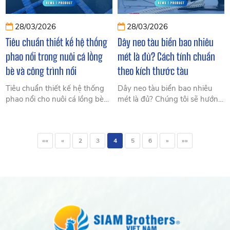
28/03/2026
28/03/2026
Tiêu chuẩn thiết kế hệ thống
Dây neo tàu biển bao nhiêu
phao nổi trong nuôi cá lồng
mét là đủ? Cách tính chuẩn
bè và công trình nổi
theo kích thước tàu
Tiêu chuẩn thiết kế hệ thống
Dây neo tàu biển bao nhiêu
phao nổi cho nuôi cá lồng bè
mét là đủ? Chúng tôi sẽ hướng
và công trình nổi: tải trọng, vật
dẫn cách tính chiều dài dây
liệu nhựa HDPE, độ bền chắc
neo theo kích thước tàu, điều
và cách lựa chọn tối ưu chi phí
kiện biển và tải trọng để đảm
««
«
2
3
4
5
6
»
»»
nhất.
bảo an toàn.