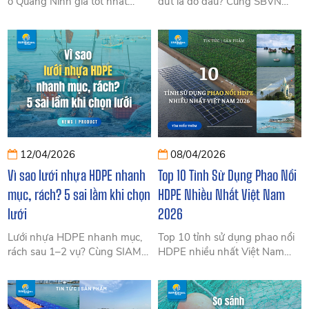
ở Quảng Ninh giá tốt nhất
đứt là do đâu? Cùng SBVN
2026. SIAM Brothers Việt Nam
khám phá 5 sai lầm phổ biến
cung cấp phao HDPE nguyên
khiến nhà vườn tốn kém và
sinh 100%, tuổi thọ trên 10
cách chọn dây bền 2-3 năm,
năm, phù hợp để nuôi hàu,
tiết kiệm chi phí.
ngao và lồng bè thủy sản biển.
Đã hỗ trợ hàng trăm dự án tại
Vân Đồn. Tư vấn & báo giá ưu
đãi.
12/04/2026
08/04/2026
Vì sao lưới nhựa HDPE nhanh
Top 10 Tỉnh Sử Dụng Phao Nổi
mục, rách? 5 sai lầm khi chọn
HDPE Nhiều Nhất Việt Nam
lưới
2026
Lưới nhựa HDPE nhanh mục,
Top 10 tỉnh sử dụng phao nổi
rách sau 1–2 vụ? Cùng SIAM
HDPE nhiều nhất Việt Nam
Brothers VN tìm hiểu 5 sai lầm
2026: Quảng Ninh, Khánh
khi chọn lưới và cách chọn lưới
Hòa, Kiên Giang, Phú Quốc…
HDPE bền 5–10 năm, tiết
dẫn đầu nhờ nuôi biển và du