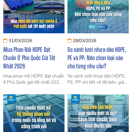
kiệm chi phí.
lịch. SIAM Brothers Việt Nam
cung cấp giải pháp mô-đun
bền trên 10 năm, thi công
nhanh.
31/03/2026
28/03/2026
Mua Phao Nổi HDPE Đạt
So sánh lưới nhựa dẻo HDPE,
Chuẩn Ở Phú Quốc Giá Tốt
PE và PP: Nên chọn loại nào
Nhất 2026
cho từng nhu cầu?
Mua phao nổi HDPE đạt chuẩn
So sánh lưới nhựa dẻo HDPE,
ở Phú Quốc giá tốt nhất 2026
PE, PP chi tiết về độ bền, giá
tại SIAM Brothers Việt Nam.
và ứng dụng. SIAM Brothers
Mô-đun HDPE nguyên sinh
Việt Nam sẽ tư vấn chọn đúng
100%, tuổi thọ trên 10 năm,
loại cho nuôi cá, nông nghiệp,
phù hợp lồng bè nuôi tôm
đại lý.
ngọc trai và cầu phao nổi du
lịch (Bãi Trường, Bãi Khem,
Hòn Thơm)