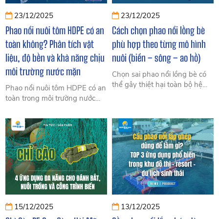
23/12/2025
23/12/2025
Phao nổi nuôi tôm HDPE có an
Cách chọn phao nổi lồng bè
toàn không? Phân tích vật
phù hợp theo từng mô hình
liệu, độ bền và khả năng chịu
nuôi (biển – sông – ao hồ)
môi trường nước mặn
Chọn sai phao nổi lồng bè có
thể gây thiệt hại toàn bộ hệ
Phao nổi nuôi tôm HDPE có an
thống nuôi trồng thủy sản. Tìm
toàn trong môi trường nước
hiểu cách chọn phao nổi lồng
mặn? Phân tích vật liệu phao
bè phù hợp cho biển, sông và
HDPE, độ bền, tuổi thọ và kinh
ao hồ.
nghiệm thực tế từ SIAM
Brothers Việt Nam.
15/12/2025
13/12/2025