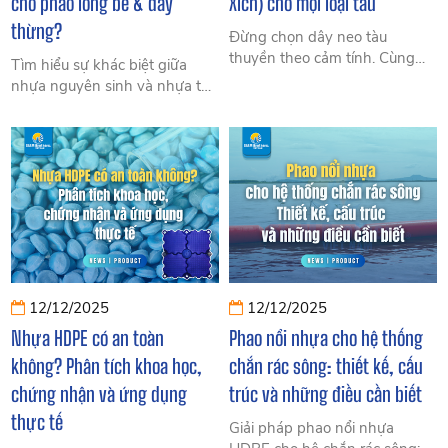
cho phao lồng bè & dây
Xích) cho mọi loại tàu
thừng?
Đừng chọn dây neo tàu
thuyền theo cảm tính. Cùng
Tìm hiểu sự khác biệt giữa
khám phá cách phân biệt PP,
nhựa nguyên sinh và nhựa tái
Nylon và xích để chọn đúng
chế để chọn vật liệu tốt nhất
loại dây neo an toàn, bền, phù
cho phao lồng bè và dây
hợp mọi loại tàu.
thừng trong môi trường biển
khắc nghiệt.
12/12/2025
12/12/2025
Nhựa HDPE có an toàn
Phao nổi nhựa cho hệ thống
không? Phân tích khoa học,
chắn rác sông: thiết kế, cấu
chứng nhận và ứng dụng
trúc và những điều cần biết
thực tế
Giải pháp phao nổi nhựa