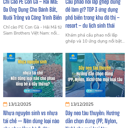
Chỉ Cào PE Con Gà – Hải Mã:
Cầu phao nổi lắp ghép dùng
Đa Ứng Dụng Cho Đánh Bắt,
để làm gì? TOP 3 ứng dụng
Nuôi Trồng và Công Trình Biển
phổ biến trong khu đô thị –
resort – du lịch sinh thái
Chỉ cào PE Con Gà - Hải Mã từ
Siam Brothers Việt Nam: nổi
Khám phá cầu phao nổi lắp
100%, chịu kéo khỏe, dùng
ghép và 10 ứng dụng nổi bật
đan lưới, ráp lú, cột phao.
trong đô thị, resort, du lịch sinh
thái – giải pháp linh hoạt, an
toàn và tối ưu chi phí cho mọi
dự án.
13/12/2025
13/12/2025
Nhựa nguyên sinh vs nhựa
Dây neo tàu thuyền: Hướng
tái chế — Nên dùng loại nào
dẫn chọn đúng (PP, Nylon,