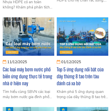
HDPE cho hệ chắn rác sông:
Nhựa HDPE có an toàn
cấu tạo, vật liệu, cách thiết kế,
không? Khám phá phân tích
báo giá & kinh nghiệm chọn
khoa học, tiêu chuẩn quốc tế
phao bền – an toàn – chống
và ứng dụng thực tế trong môi
UV. Tìm hiểu ngay.
trường Việt Nam để đánh giá
độ an toàn chính xác.
11/12/2025
01/12/2025
Các loại máy bơm nước phổ
Top 5 ứng dụng nổi bật của
biến ứng dụng thực tế trong
dây thừng 8 tao trên tàu
nhà ở hiện nay
đánh cá xa bờ
Tìm hiểu cùng SBVN các loại
Khám phá 5 ứng dụng quan
máy bơm nước gia đình phổ
trọng của dây thừng 8 tao trên
biến hiện nay, ưu nhược điểm
tàu đánh cá xa bờ, từ neo tàu,
và ứng dụng thực tế. Hướng
kéo lưới đến cố định hàng hóa