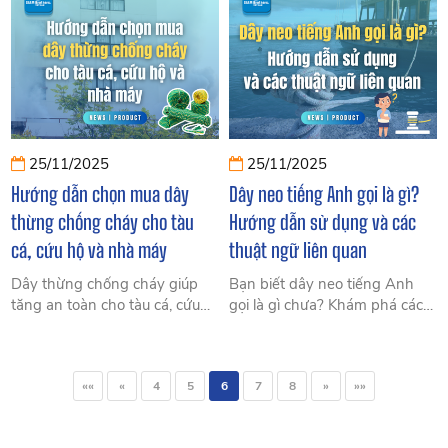
dẫn chọn máy bơm phù hợp
và lồng nuôi biển cùng Siam
nhu cầu sinh hoạt.
Brothers VN
25/11/2025
25/11/2025
Hướng dẫn chọn mua dây
Dây neo tiếng Anh gọi là gì?
thừng chống cháy cho tàu
Hướng dẫn sử dụng và các
cá, cứu hộ và nhà máy
thuật ngữ liên quan
Dây thừng chống cháy giúp
Bạn biết dây neo tiếng Anh
tăng an toàn cho tàu cá, cứu
gọi là gì chưa? Khám phá cách
hộ và nhà máy. CÙng SBVN
sử dụng, các loại dây neo và
khám phá cách chọn đúng loại
thuật ngữ chuyên ngành để
theo nhiệt độ, tải trọng và môi
chọn dây phù hợp trong
««
«
4
5
6
7
8
»
»»
trường làm việc.
ngành hàng hải.