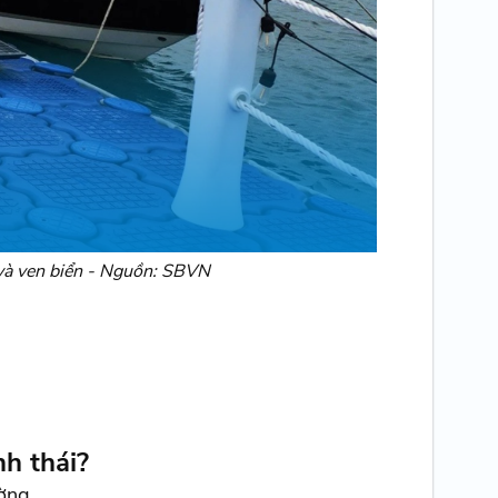
 và ven biển - Nguồn: SBVN
nh thái?
ờng.