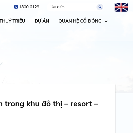
1800 6129
 THUỶ TRIỀU
DỰ ÁN
QUAN HỆ CỔ ĐÔNG
trong khu đô thị – resort –