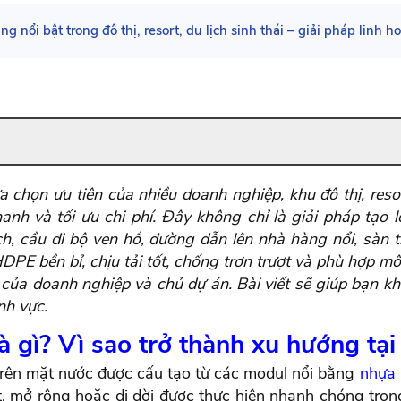
ổi bật trong đô thị, resort, du lịch sinh thái – giải pháp linh hoạ
a chọn ưu tiên của nhiều doanh nghiệp, khu đô thị, resor
anh và tối ưu chi phí. Đây không chỉ là giải pháp tạo 
ịch, cầu đi bộ ven hồ, đường dẫn lên nhà hàng nổi, sàn 
HDPE bền bỉ, chịu tải tốt, chống trơn trượt và phù hợp m
ủa doanh nghiệp và chủ dự án. Bài viết sẽ giúp bạn k
ĩnh vực.
à gì? Vì sao trở thành xu hướng tại 
 trên mặt nước được cấu tạo từ các modul nổi bằng
nhựa
t, mở rộng hoặc di dời được thực hiện nhanh chóng trong