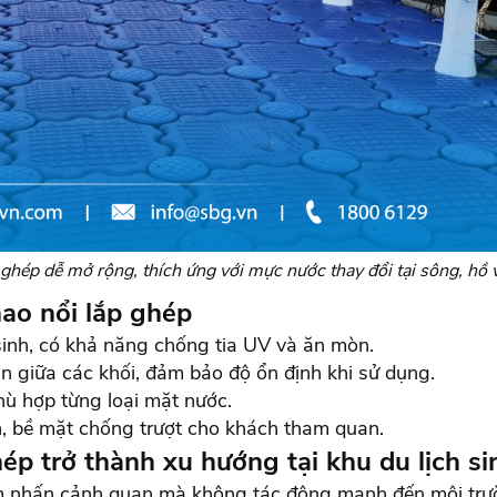
 ghép dễ mở rộng, thích ứng với mực nước thay đổi tại sông, hồ
hao nổi lắp ghép
nh, có khả năng chống tia UV và ăn mòn.
ắn giữa các khối, đảm bảo độ ổn định khi sử dụng.
phù hợp từng loại mặt nước.
n, bề mặt chống trượt cho khách tham quan.
hép trở thành xu hướng tại khu du lịch si
ểm nhấn cảnh quan mà không tác động mạnh đến môi trư