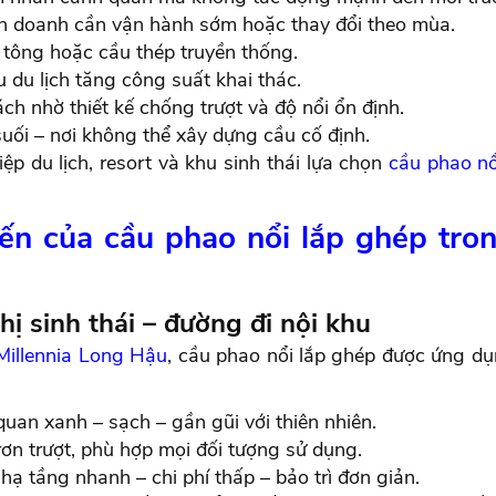
nh doanh cần vận hành sớm hoặc thay đổi theo mùa.
ê tông hoặc cầu thép truyền thống.
u du lịch tăng công suất khai thác.
h nhờ thiết kế chống trượt và độ nổi ổn định.
uối – nơi không thể xây dựng cầu cố định.
p du lịch, resort và khu sinh thái lựa chọn
cầu phao nổ
ến của cầu phao nổi lắp ghép trong
hị sinh thái – đường đi nội khu
Millennia Long Hậu
, cầu phao nổi lắp ghép được ứng dụ
quan xanh – sạch – gần gũi với thiên nhiên.
ơn trượt, phù hợp mọi đối tượng sử dụng.
hạ tầng nhanh – chi phí thấp – bảo trì đơn giản.