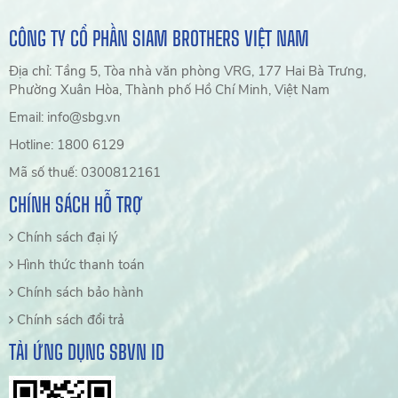
CÔNG TY CỔ PHẦN SIAM BROTHERS VIỆT NAM
Địa chỉ: Tầng 5, Tòa nhà văn phòng VRG, 177 Hai Bà Trưng,
Phường Xuân Hòa, Thành phố Hồ Chí Minh, Việt Nam
Email: info@sbg.vn
Hotline: 1800 6129
Mã số thuế: 0300812161
CHÍNH SÁCH HỖ TRỢ
Chính sách đại lý
Hình thức thanh toán
Chính sách bảo hành
Chính sách đổi trả
TẢI ỨNG DỤNG SBVN ID