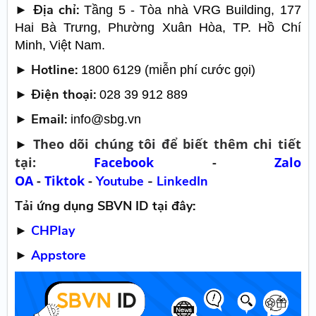
► Địa chỉ:
Tầng 5 - Tòa nhà VRG Building, 177
Hai Bà Trưng, Phường Xuân Hòa, TP. Hồ Chí
Minh, Việt Nam.
► Hotline:
1800 6129 (miễn phí cước gọi)
► Điện thoại:
028 39 912 889
► Email:
info@sbg.vn
Theo dõi chúng tôi để biết thêm chi tiết
►
tại:
Facebook
-
Zalo
OA
-
Tiktok
-
Youtube
-
LinkedIn
Tải ứng dụng SBVN ID tại đây:
►
CHPlay
►
Appstore