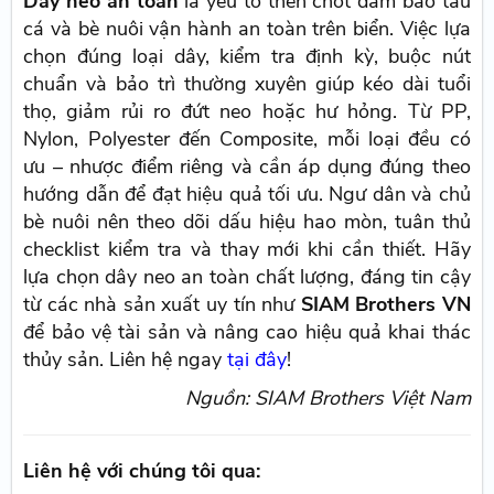
Dây neo an toàn
là yếu tố then chốt đảm bảo tàu
cá và bè nuôi vận hành an toàn trên biển. Việc lựa
chọn đúng loại dây, kiểm tra định kỳ, buộc nút
chuẩn và bảo trì thường xuyên giúp kéo dài tuổi
thọ, giảm rủi ro đứt neo hoặc hư hỏng. Từ PP,
Nylon, Polyester đến Composite, mỗi loại đều có
ưu – nhược điểm riêng và cần áp dụng đúng theo
hướng dẫn để đạt hiệu quả tối ưu. Ngư dân và chủ
bè nuôi nên theo dõi dấu hiệu hao mòn, tuân thủ
checklist kiểm tra và thay mới khi cần thiết. Hãy
lựa chọn dây neo an toàn chất lượng, đáng tin cậy
từ các nhà sản xuất uy tín như
SIAM Brothers VN
để bảo vệ tài sản và nâng cao hiệu quả khai thác
thủy sản. Liên hệ ngay
tại đây
!
Nguồn: SIAM Brothers Việt Nam
Liên hệ với chúng tôi qua: