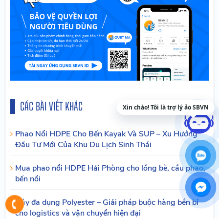
CÁC BÀI VIẾT KHÁC
Xin chào! Tôi là trợ lý ảo SBVN
Phao Nổi HDPE Cho Bến Kayak Và SUP – Xu Hướng
Đầu Tư Mới Của Khu Du Lịch Sinh Thái
Mua phao nổi HDPE Hải Phòng cho lồng bè, cầu phao,
bến nổi
Dây đa dụng Polyester – Giải pháp buộc hàng bền bỉ
cho logistics và vận chuyển hiện đại