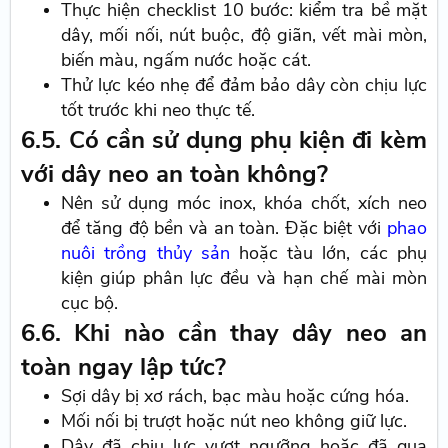
Thực hiện checklist 10 bước: kiểm tra bề mặt
dây, mối nối, nút buộc, độ giãn, vết mài mòn,
biến màu, ngấm nước hoặc cát.
Thử lực kéo nhẹ để đảm bảo dây còn chịu lực
tốt trước khi neo thực tế.
6.5. Có cần sử dụng phụ kiện đi kèm
với dây neo an toàn không?
Nên sử dụng móc inox, khóa chốt, xích neo
để tăng độ bền và an toàn.
Đặc biệt với
phao
nuôi trồng thủy sản
hoặc tàu lớn, các phụ
kiện giúp phân lực đều và hạn chế mài mòn
cục bộ.
6.6. Khi nào cần thay dây neo an
toàn ngay lập tức?
Sợi dây bị xơ rách, bạc màu hoặc cứng hóa.
Mối nối bị trượt hoặc nút neo không giữ lực.
Dây đã chịu lực vượt ngưỡng hoặc đã qua