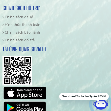
CHÍNH SÁCH HỖ TRỢ
Chính sách đại lý
Hình thức thanh toán
Chính sách bảo hành
Chính sách đổi trả
TẢI ỨNG DỤNG SBVN ID
Xin chào! Tôi là trợ lý ảo SBVN