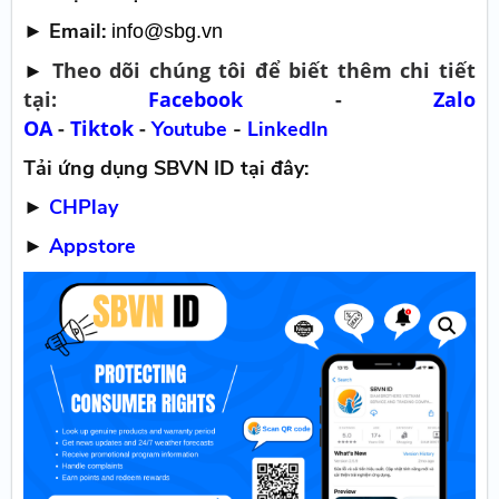
► Email:
info@sbg.vn
Theo dõi chúng tôi để biết thêm chi tiết
►
tại:
Facebook
-
Zalo
OA
-
Tiktok
-
Youtube
-
LinkedIn
Tải ứng dụng SBVN ID tại đây:
►
CHPlay
►
Appstore