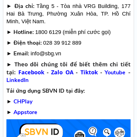
► Địa chỉ:
Tầng 5 - Tòa nhà VRG Building, 177
Hai Bà Trưng, Phường Xuân Hòa, TP. Hồ Chí
Minh, Việt Nam.
► Hotline:
1800 6129 (miễn phí cước gọi)
► Điện thoại:
028 39 912 889
► Email:
info@sbg.vn
Theo dõi chúng tôi để biết thêm chi tiết
►
tại:
Facebook
-
Zalo OA
-
Tiktok
-
Youtube
-
LinkedIn
Tải ứng dụng SBVN ID tại đây:
►
CHPlay
►
Appstore