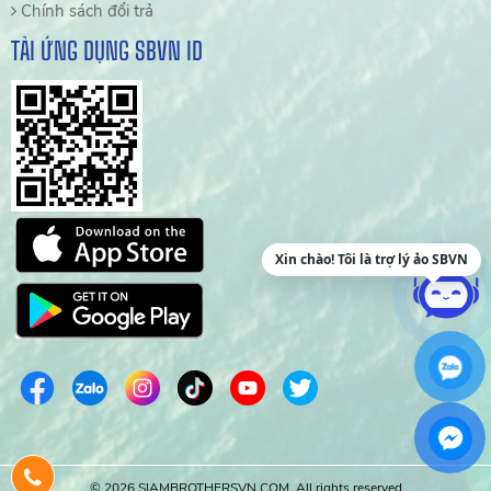
Chính sách đổi trả
TẢI ỨNG DỤNG SBVN ID
Xin chào! Tôi là trợ lý ảo SBVN
© 2026 SIAMBROTHERSVN.COM. All rights reserved