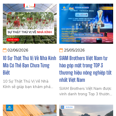
sản xuất nội thất, thủ công mỹ
đến năm 2026. Bài viết tổng
nghệ và trang trí. Tìm hiểu đặc
hợp chi tiết thiệt hại, quá trình
điểm, ưu điểm và ứng dụng
khôi phục tại Quảng Ninh và
của dây cỏ biển trong bài viết
các tỉnh Hải Phòng, Nam Định,
dưới đây.
Thái Bình, Hải Dương.
02/06/2026
25/05/2026
10 Sự Thật Thú Vị Về Nhà Kính
SIAM Brothers Việt Nam tự
Mà Có Thể Bạn Chưa Từng
hào góp mặt trong TOP 3
Biết
thương hiệu nông nghiệp tốt
nhất Việt Nam
10 Sự Thật Thú Vị Về Nhà
Kính sẽ giúp bạn khám phá
SIAM Brothers Việt Nam được
những điều bất ngờ về mô
vinh danh trong Top 3 thương
hình trồng trọt hiện đại, từ khả
hiệu nông nghiệp tốt nhất Việt
năng kiểm soát môi trường,
Nam 2026, cung cấp giải pháp
tăng năng suất đến các công
dây thừng, phao HDPE và
nghệ đang thay đổi ngành
nông nghiệp công nghệ cao