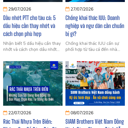
29/07/2026
27/07/2026
Dầu nhớt PTT cho tàu cá: 5
Chống khai thác IUU: Doanh
dấu hiệu cần thay nhớt và
nghiệp và ngư dân cần chuẩn
cách chọn phù hợp
bị gì?
Nhận biết 5 dấu hiệu cần thay
Chống khai thác IUU cần sự
nhớt và cách chọn dầu nhớt
phối hợp từ tàu cá đến nhà
PTT Seatech 5000, 6000,
máy. Xem checklist về giấy
6500 phù hợp với động cơ,
phép, VMS, nhật ký, eCDT và
công suất và điều kiện vận
hồ sơ truy xuất nguồn gốc.
hành tàu cá.
22/07/2026
08/07/2026
Rác Thải Nhựa Trên Biển:
SIAM Brothers Việt Nam Đồng