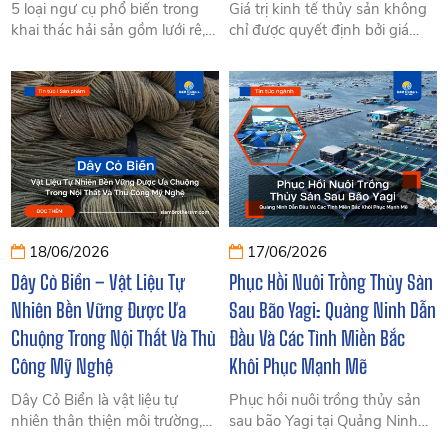
5 loại ngư cụ phổ biến trong
Giá trị kinh tế thủy sản không
khai thác hải sản gồm lưới rê,
chỉ được quyết định bởi giá
lưới vây, lưới kéo, câu vàng và
bán của từng loài mà còn phụ
lồng bẫy. Tìm hiểu cấu tạo,
thuộc vào quy mô sản xuất, thị
nguyên lý hoạt động và
trường tiêu thụ và hạ tầng nuôi
những thành phần quan trọng
trồng. Tìm hiểu bài học từ tôm
giúp nâng cao hiệu quả khai
hùm, cá tra và xu hướng phát
thác.
triển nuôi biển tại Việt Nam.
18/06/2026
17/06/2026
Dây Cỏ Biển – Vật Liệu Tự
Phục Hồi Nuôi Trồng Thủy Sản
Nhiên Bền Vững Được Ưa
Sau Bão Yagi: Quảng Ninh Dẫn
Chuộng Trong Nội Thất Và Thủ
Đầu Và Các Tỉnh Miền Bắc
Công Mỹ Nghệ
Khôi Phục Mạnh Mẽ
Dây Cỏ Biển là vật liệu tự
Phục hồi nuôi trồng thủy sản
nhiên thân thiện môi trường,
sau bão Yagi tại Quảng Ninh
được ứng dụng rộng rãi trong
đang diễn ra mạnh mẽ nhất