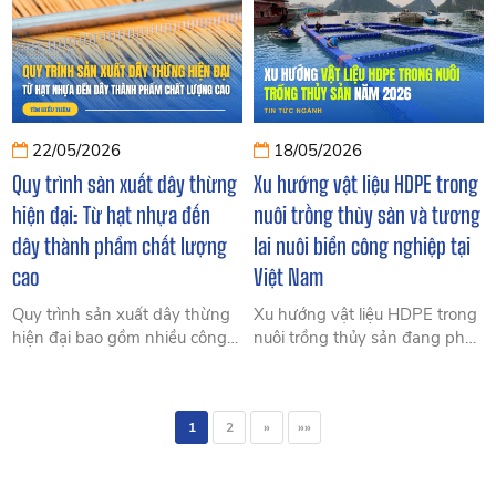
nông nghiệp ngày nay.
bền vững.
22/05/2026
18/05/2026
Quy trình sản xuất dây thừng
Xu hướng vật liệu HDPE trong
hiện đại: Từ hạt nhựa đến
nuôi trồng thủy sản và tương
dây thành phẩm chất lượng
lai nuôi biển công nghiệp tại
cao
Việt Nam
Quy trình sản xuất dây thừng
Xu hướng vật liệu HDPE trong
hiện đại bao gồm nhiều công
nuôi trồng thủy sản đang phát
đoạn như kéo sợi, xoắn dây,
triển mạnh nhờ độ bền cao,
tạo tao và kiểm tra chất lượng
khả năng chống ăn mòn, thân
nhằm tạo ra sản phẩm có độ
thiện môi trường và phù hợp
1
2
»
»»
bền cao, chịu lực tốt và phù
với mô hình nuôi biển công
hợp cho nhiều lĩnh vực như
nghiệp, nuôi tôm công nghệ
ngư nghiệp, hàng hải, nông
cao.