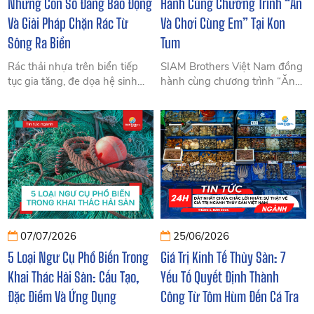
Những Con Số Đáng Báo Động
Hành Cùng Chương Trình “Ăn
Và Giải Pháp Chặn Rác Từ
Và Chơi Cùng Em” Tại Kon
Sông Ra Biển
Tum
Rác thải nhựa trên biển tiếp
SIAM Brothers Việt Nam đồng
tục gia tăng, đe dọa hệ sinh
hành cùng chương trình “Ăn
thái và kinh tế ven biển. Cập
Và Chơi Cùng Em” tại Kon
nhật số liệu từ UNEP, OECD,
Tum, trao tặng sữa, tập vở, bút
World Bank và giải pháp kiểm
viết và quà đến trẻ em, bà con
soát rác nổi.
khó khăn.
07/07/2026
25/06/2026
5 Loại Ngư Cụ Phổ Biến Trong
Giá Trị Kinh Tế Thủy Sản: 7
Khai Thác Hải Sản: Cấu Tạo,
Yếu Tố Quyết Định Thành
Đặc Điểm Và Ứng Dụng
Công Từ Tôm Hùm Đến Cá Tra