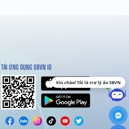
TẢI ỨNG DỤNG SBVN ID
Xin chào! Tôi là trợ lý ảo SBVN