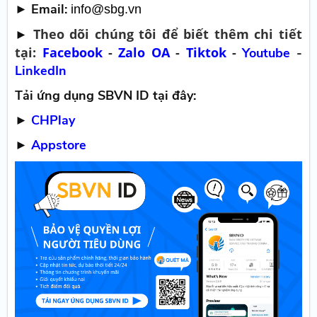
► Email:
info@sbg.vn
Theo dõi chúng tôi để biết thêm chi tiết
►
tại:
Facebook
-
Zalo OA
-
Tiktok
-
Youtube
-
LinkedIn
Tải ứng dụng SBVN ID tại đây:
►
CHPlay
►
Appstore