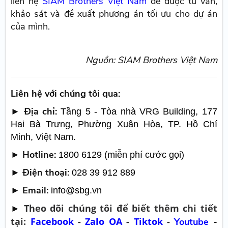
liên hệ
SIAM Brothers Việt Nam
để được tư vấn,
khảo sát và đề xuất phương án tối ưu cho dự án
của mình.
Nguồn: SIAM Brothers Việt Nam
Liên hệ với chúng tôi qua:
► Địa chỉ:
Tầng 5 - Tòa nhà VRG Building, 177
Hai Bà Trưng, Phường Xuân Hòa, TP. Hồ Chí
Minh, Việt Nam.
► Hotline:
1800 6129 (miễn phí cước gọi)
► Điện thoại:
028 39 912 889
► Email:
info@sbg.vn
Theo dõi chúng tôi để biết thêm chi tiết
►
tại:
Facebook
-
Zalo OA
-
Tiktok
-
Youtube
-