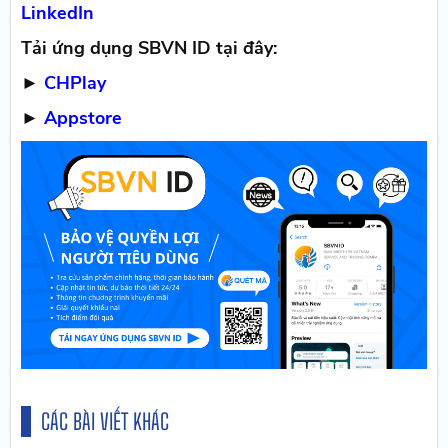
LinkedIn
Tải ứng dụng SBVN ID tại đây:
►
CHPlay
►
Appstore
CÁC BÀI VIẾT KHÁC