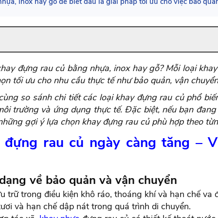
a, inox hay gỗ để biết đâu là giải pháp tối ưu cho việc bảo quản
ay đựng rau củ bằng nhựa, inox hay gỗ? Mỗi loại khay 
họn tối ưu cho nhu cầu thực tế như bảo quản, vận chuyể
cùng so sánh chi tiết các loại khay đựng rau củ phổ biến
môi trường và ứng dụng thực tế. Đặc biệt, nếu bạn đang
 những gợi ý lựa chọn khay đựng rau củ phù hợp theo từ
 đựng rau củ ngày càng tăng – V
 dạng về bảo quản và vận chuyển
 trữ trong điều kiện khô ráo, thoáng khí và hạn chế va 
ươi và hạn chế dập nát trong quá trình di chuyển.