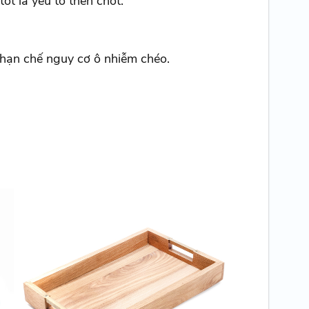
ốt là yếu tố then chốt.
 hạn chế nguy cơ ô nhiễm chéo.