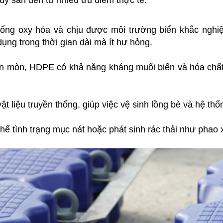
ủy sản đến từ nhiều ưu điểm thực tế:
ống oxy hóa và chịu được môi trường biển khắc nghiệ
ụng trong thời gian dài mà ít hư hỏng.
ăn mòn, HDPE có khả năng kháng muối biển và hóa chất 
 liệu truyền thống, giúp việc vệ sinh lồng bè và hệ thố
ế tình trạng mục nát hoặc phát sinh rác thải như phao 