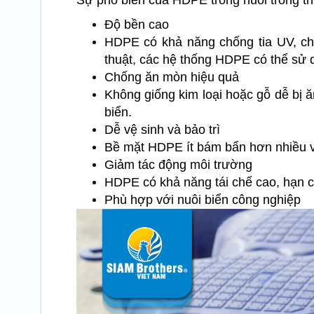
Sự phổ biến của HDPE trong nuôi trồng th
Độ bền cao
HDPE có khả năng chống tia UV, ch
thuật, các hệ thống HDPE có thể sử d
Chống ăn mòn hiệu quả
Không giống kim loại hoặc gỗ dễ bị 
biển.
Dễ vệ sinh và bảo trì
Bề mặt HDPE ít bám bẩn hơn nhiều vật
Giảm tác động môi trường
HDPE có khả năng tái chế cao, hạn ch
Phù hợp với nuôi biển công nghiệp