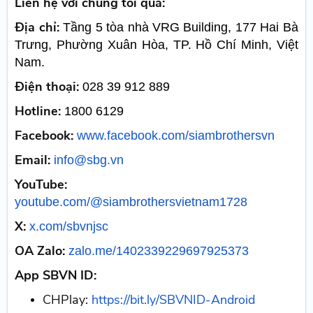
Liên hệ với chúng tôi qua:
Địa chỉ:
Tầng 5 tòa nhà VRG Building, 177 Hai Bà
Trưng, Phường Xuân Hòa, TP. Hồ Chí Minh, Việt
Nam.
Điện thoại:
028 39 912 889
Hotline:
1800 6129
Facebook:
www.facebook.com/siambrothersvn
Email:
info@sbg.vn
YouTube:
youtube.com/@siambrothersvietnam1728
X:
x.com/sbvnjsc
OA Zalo:
zalo.me/1402339229697925373
App SBVN ID:
CHPlay:
https://bit.ly/SBVNID-Android