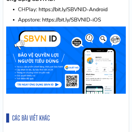
CHPlay:
https://bit.ly/SBVNID-Android
Appstore:
https://bit.ly/SBVNID-iOS
CÁC BÀI VIẾT KHÁC