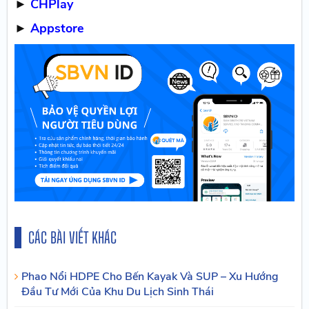
►
CHPlay
►
Appstore
CÁC BÀI VIẾT KHÁC
Phao Nổi HDPE Cho Bến Kayak Và SUP – Xu Hướng
Đầu Tư Mới Của Khu Du Lịch Sinh Thái