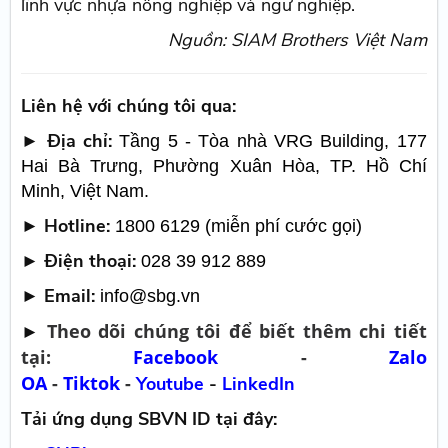
lĩnh vực nhựa nông nghiệp và ngư nghiệp.
Nguồn: SIAM Brothers Việt Nam
Liên hệ với chúng tôi qua:
► Địa chỉ:
Tầng 5 - Tòa nhà VRG Building, 177
Hai Bà Trưng, Phường Xuân Hòa, TP. Hồ Chí
Minh, Việt Nam.
► Hotline:
1800 6129 (miễn phí cước gọi)
► Điện thoại:
028 39 912 889
► Email:
info@sbg.vn
Theo dõi chúng tôi để biết thêm chi tiết
►
tại:
Facebook
-
Zalo
OA
-
Tiktok
-
Youtube
-
LinkedIn
Tải ứng dụng SBVN ID tại đây: